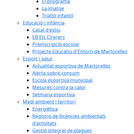
El programa
La imatge
Triatló infantil
Educació i infància
Casal d'estiu
EB Els Cirerers
Preinscripció escolar
Projecte Educatiu d'Entorn de Martorelles
Esport i salut
Actualitat esportiva de Martorelles
Alerta sobre consum
Escola esportiva municipal
Mesures contra la calor
Setmana esportiva
Medi ambient i territori
Energiètica
Registre de llicències ambientals
d'activitats
Gestió integral de plagues