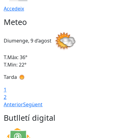
Accedeix
Meteo
Diumenge, 9 d’agost
D
T.Màx: 36°
T
T.Min: 22°
T
Tarda
T
1
2
Anterior
Següent
Butlletí digital