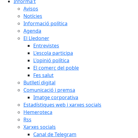
Informa't
Avisos
Notícies
Informació política
Agenda
El Lledoner
Entrevistes
L'escola participa
L'opinió política
El comerç del poble
Fes salut
Butlletí digital
Comunicació i premsa
Imatge corporativa
Estadístiques web i xarxes socials
Hemeroteca
Rss
Xarxes socials
Canal de Telegram