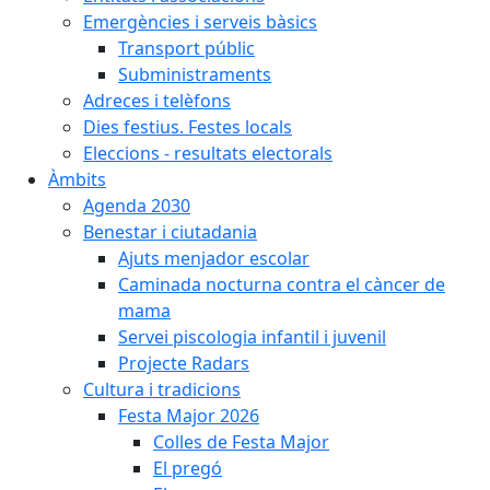
Emergències i serveis bàsics
Transport públic
Subministraments
Adreces i telèfons
Dies festius. Festes locals
Eleccions - resultats electorals
Àmbits
Agenda 2030
Benestar i ciutadania
Ajuts menjador escolar
Caminada nocturna contra el càncer de
mama
Servei piscologia infantil i juvenil
Projecte Radars
Cultura i tradicions
Festa Major 2026
Colles de Festa Major
El pregó