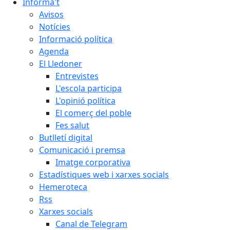
Informa't
Avisos
Notícies
Informació política
Agenda
El Lledoner
Entrevistes
L'escola participa
L'opinió política
El comerç del poble
Fes salut
Butlletí digital
Comunicació i premsa
Imatge corporativa
Estadístiques web i xarxes socials
Hemeroteca
Rss
Xarxes socials
Canal de Telegram