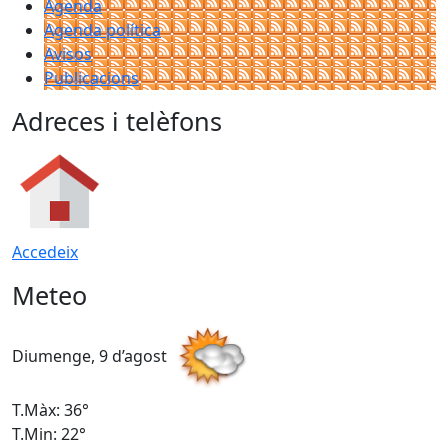
Agenda
Agenda política
Avisos
Publicacions
Adreces i telèfons
Accedeix
Meteo
Diumenge, 9 d’agost
D
T.Màx: 36°
T
T.Min: 22°
T