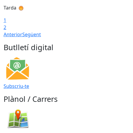
Tarda
T
1
2
Anterior
Següent
Butlletí digital
Subscriu-te
Plànol / Carrers