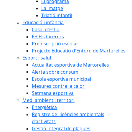
El programa
La imatge
Triatló infantil
Educació i infància
Casal d'estiu
EB Els Cirerers
Preinscripció escolar
Projecte Educatiu d'Entorn de Martorelles
Esport i salut
Actualitat esportiva de Martorelles
Alerta sobre consum
Escola esportiva municipal
Mesures contra la calor
Setmana esportiva
Medi ambient i territori
Energiètica
Registre de llicències ambientals
d'activitats
Gestió integral de plagues