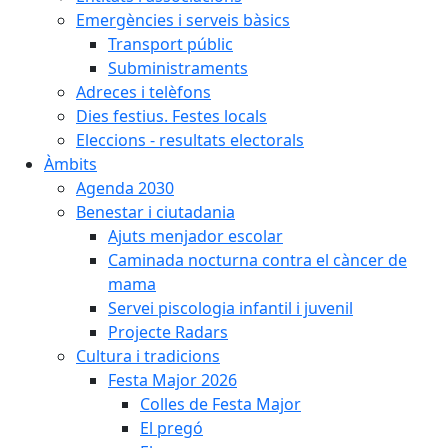
Emergències i serveis bàsics
Transport públic
Subministraments
Adreces i telèfons
Dies festius. Festes locals
Eleccions - resultats electorals
Àmbits
Agenda 2030
Benestar i ciutadania
Ajuts menjador escolar
Caminada nocturna contra el càncer de
mama
Servei piscologia infantil i juvenil
Projecte Radars
Cultura i tradicions
Festa Major 2026
Colles de Festa Major
El pregó