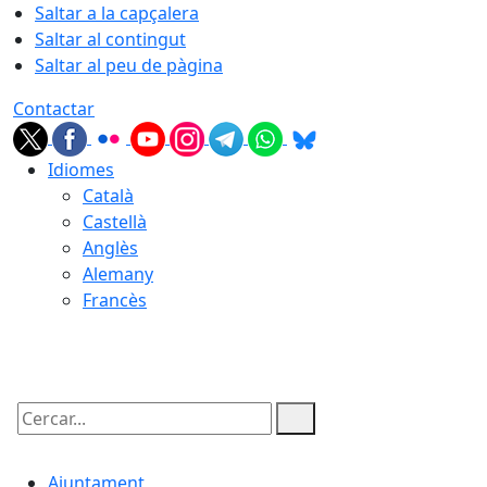
Saltar a la capçalera
Saltar al contingut
Saltar al peu de pàgina
Contactar
Idiomes
Català
Castellà
Anglès
Alemany
Francès
06.08.2026 | 22:06
Cercar:
Ajuntament