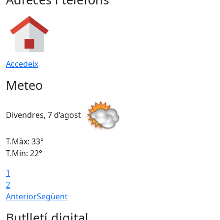
Accedeix
Meteo
Divendres, 7 d’agost
D
T.Màx: 33°
T
T.Min: 22°
T
1
2
Anterior
Següent
Butlletí digital