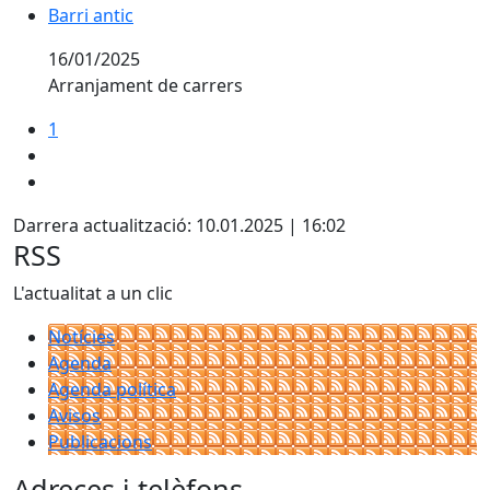
Barri antic
Barri antic
16/01/2025
Arranjament de carrers
1
Darrera actualització: 10.01.2025 | 16:02
RSS
L'actualitat a un clic
Notícies
Agenda
Agenda política
Avisos
Publicacions
Adreces i telèfons