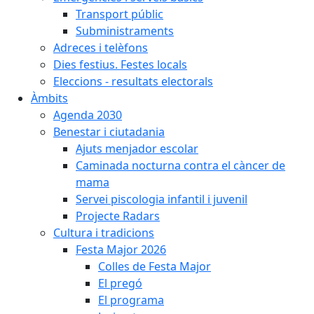
Transport públic
Subministraments
Adreces i telèfons
Dies festius. Festes locals
Eleccions - resultats electorals
Àmbits
Agenda 2030
Benestar i ciutadania
Ajuts menjador escolar
Caminada nocturna contra el càncer de
mama
Servei piscologia infantil i juvenil
Projecte Radars
Cultura i tradicions
Festa Major 2026
Colles de Festa Major
El pregó
El programa