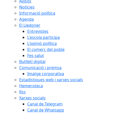
Avisos
Notícies
Informació política
Agenda
El Lledoner
Entrevistes
L'escola participa
L'opinió política
El comerç del poble
Fes salut
Butlletí digital
Comunicació i premsa
Imatge corporativa
Estadístiques web i xarxes socials
Hemeroteca
Rss
Xarxes socials
Canal de Telegram
Canal de Whatsapp