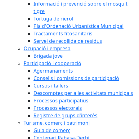
Informació i prevenció sobre el mosquit
tigre
Tortuga de rierol
Pla d'Ordenació Urbanística Municipal
Tractaments fitosanitaris
Servei de recollida de residus
Ocupació i empresa
Brigada jove
Participació i cooperació
Agermanaments
Consells i comissions de participació
Cursos i tallers
Descomptes per a les activitats municipals
Processos participatius
Processos electorals
Registre de grups d'interès
Turisme, comerç i patrimoni
Guia de comerç
Centenari Rabasa-Derbi