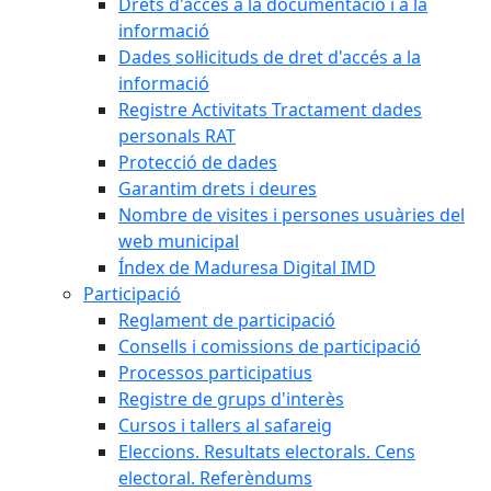
Drets d'accés a la documentació i a la
informació
Dades sol·licituds de dret d'accés a la
informació
Registre Activitats Tractament dades
personals RAT
Protecció de dades
Garantim drets i deures
Nombre de visites i persones usuàries del
web municipal
Índex de Maduresa Digital IMD
Participació
Reglament de participació
Consells i comissions de participació
Processos participatius
Registre de grups d'interès
Cursos i tallers al safareig
Eleccions. Resultats electorals. Cens
electoral. Referèndums