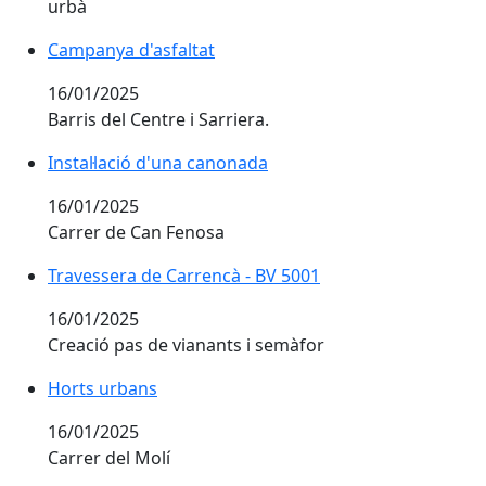
urbà
Campanya d'asfaltat
Campanya d'asfaltat
16/01/2025
Barris del Centre i Sarriera.
Instal·lació d'una canonada
Instal·lació d'una canonada
16/01/2025
Carrer de Can Fenosa
Travessera de Carrencà - BV 5001
Travessera de Carrencà - BV 5001
16/01/2025
Creació pas de vianants i semàfor
Horts urbans
Horts urbans
16/01/2025
Carrer del Molí