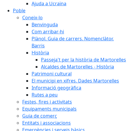
Ajuda a Ucraïna
Poble
Coneix-lo
Benvinguda
Com arribar-hi
Plànol. Guia de carrers. Nomenclàtor.
Barris
Història
Passeja't per la història de Martorelles
Alcaldes de Martorelles - Història
Patrimoni cultural
El municipi en xifres. Dades Martorelles
Informació geogràfica
Rutes a peu
Festes, fires i activitats
Equipaments municipals
Guia de comerç
Entitats i associacions
Emergències i serveis bàsics