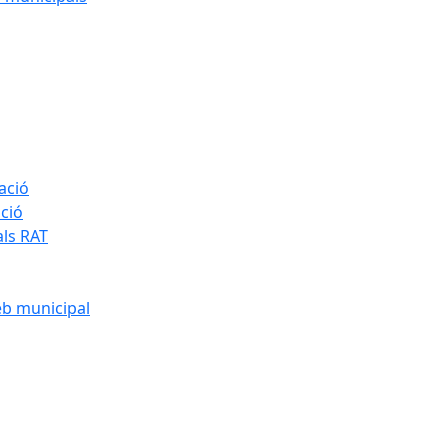
ació
ació
als RAT
eb municipal