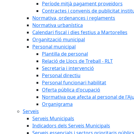
Període mitjà pagament proveïdors
Contractes i convenis de publicitat instit
Normativa, ordenances i reglaments
Normativa urbanística
Calendari fiscal i dies festius a Martorelles
Organització municipal
Personal municipal
Plantilla de personal
Relació de Llocs de Treball - RLT
Secretaria i intervenció
Personal directiu
Personal funcionari habilitat
Oferta pública d'ocupació
Normativa que afecta al personal de l'A
Organigrama
Serveis
Serveis Municipals
Indicadors dels Serveis Municipals
Serveis essencials i sectors prioritaris públi