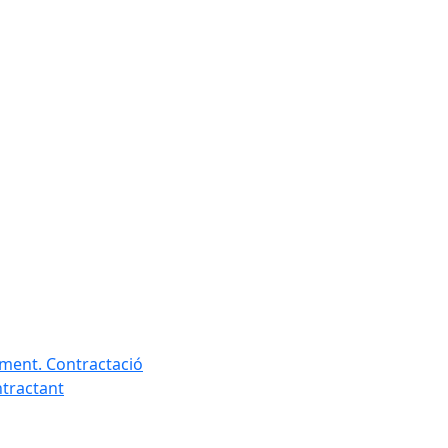
ament. Contractació
ntractant