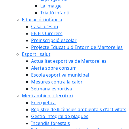
La imatge
Triatló infantil
Educació i infància
Casal d'estiu
EB Els Cirerers
Preinscripció escolar
Projecte Educatiu d'Entorn de Martorelles
Esport i salut
Actualitat esportiva de Martorelles
Alerta sobre consum
Escola esportiva municipal
Mesures contra la calor
Setmana esportiva
Medi ambient i territori
Energiètica
Registre de llicències ambientals d'activitats
Gestió integral de plagues
Incendis forestals