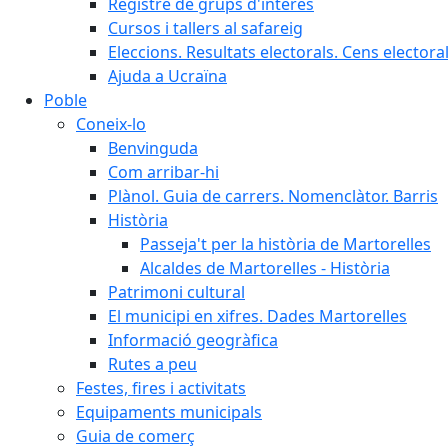
Registre de grups d'interès
Cursos i tallers al safareig
Eleccions. Resultats electorals. Cens elector
Ajuda a Ucraïna
Poble
Coneix-lo
Benvinguda
Com arribar-hi
Plànol. Guia de carrers. Nomenclàtor. Barris
Història
Passeja't per la història de Martorelles
Alcaldes de Martorelles - Història
Patrimoni cultural
El municipi en xifres. Dades Martorelles
Informació geogràfica
Rutes a peu
Festes, fires i activitats
Equipaments municipals
Guia de comerç