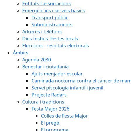
Entitats i associacions
Emergències i serveis bàsics
Transport públic
Subministraments
Adreces i telèfons
Dies festius. Festes locals
Eleccions - resultats electorals
Àmbits
Agenda 2030
Benestar i ciutadania
Ajuts menjador escolar
Caminada nocturna contra el càncer de ma
Servei piscologia infantil i juvenil
Projecte Radars
Cultura i tradicions
Festa Major 2026
Colles de Festa Major
El pregó
El programa