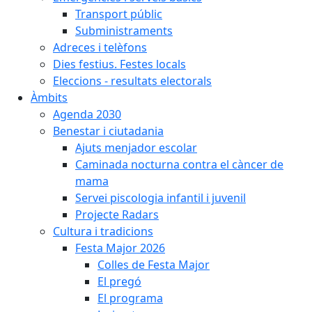
Transport públic
Subministraments
Adreces i telèfons
Dies festius. Festes locals
Eleccions - resultats electorals
Àmbits
Agenda 2030
Benestar i ciutadania
Ajuts menjador escolar
Caminada nocturna contra el càncer de
mama
Servei piscologia infantil i juvenil
Projecte Radars
Cultura i tradicions
Festa Major 2026
Colles de Festa Major
El pregó
El programa