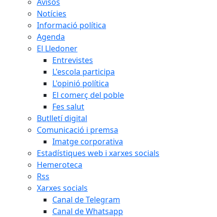
Avisos
Notícies
Informació política
Agenda
El Lledoner
Entrevistes
L'escola participa
L'opinió política
El comerç del poble
Fes salut
Butlletí digital
Comunicació i premsa
Imatge corporativa
Estadístiques web i xarxes socials
Hemeroteca
Rss
Xarxes socials
Canal de Telegram
Canal de Whatsapp