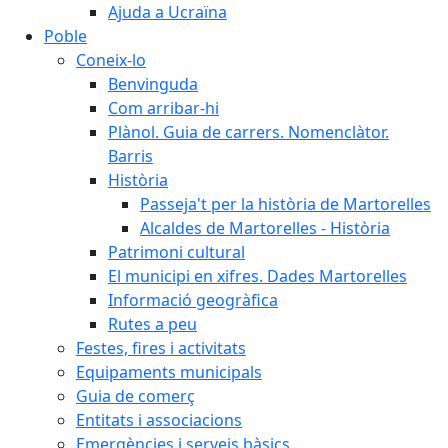
Ajuda a Ucraïna
Poble
Coneix-lo
Benvinguda
Com arribar-hi
Plànol. Guia de carrers. Nomenclàtor.
Barris
Història
Passeja't per la història de Martorelles
Alcaldes de Martorelles - Història
Patrimoni cultural
El municipi en xifres. Dades Martorelles
Informació geogràfica
Rutes a peu
Festes, fires i activitats
Equipaments municipals
Guia de comerç
Entitats i associacions
Emergències i serveis bàsics