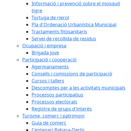
Informació i prevenció sobre el mosquit
tigre
Tortuga de rierol
Pla d'Ordenació Urbanística Municipal
Tractaments fitosanitaris
Servei de recollida de residus
Ocupació i empresa
Brigada jove
Participació i cooperació
Agermanaments
Consells i comissions de participació
Cursos i tallers
Descomptes per a les activitats municipals
Processos participatius
Processos electorals
Registre de grups d'interès
Turisme, comerç i patrimoni
Guia de comerç
Centenari Rabasa-Derbi