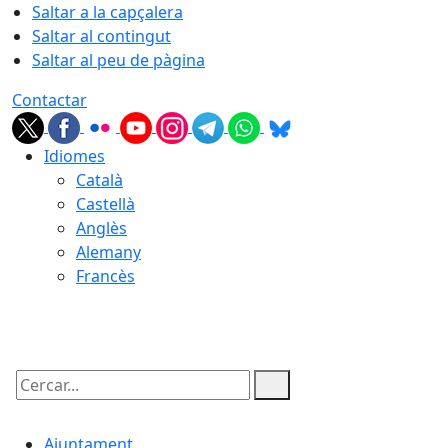
Saltar a la capçalera
Saltar al contingut
Saltar al peu de pàgina
Contactar
Idiomes
Català
Castellà
Anglès
Alemany
Francès
06.08.2026 | 21:38
Cercar:
Ajuntament