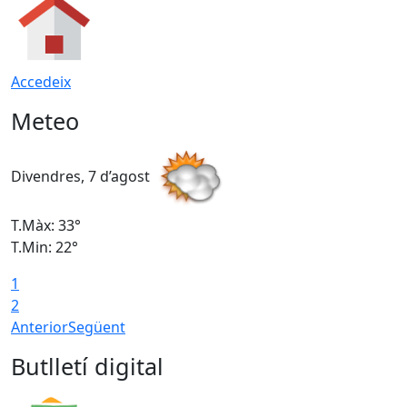
Accedeix
Meteo
Divendres, 7 d’agost
D
T.Màx: 33°
T
T.Min: 22°
T
1
2
Anterior
Següent
Butlletí digital