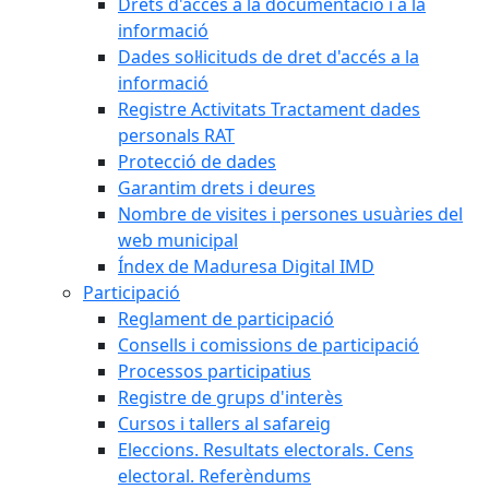
Drets d'accés a la documentació i a la
informació
Dades sol·licituds de dret d'accés a la
informació
Registre Activitats Tractament dades
personals RAT
Protecció de dades
Garantim drets i deures
Nombre de visites i persones usuàries del
web municipal
Índex de Maduresa Digital IMD
Participació
Reglament de participació
Consells i comissions de participació
Processos participatius
Registre de grups d'interès
Cursos i tallers al safareig
Eleccions. Resultats electorals. Cens
electoral. Referèndums