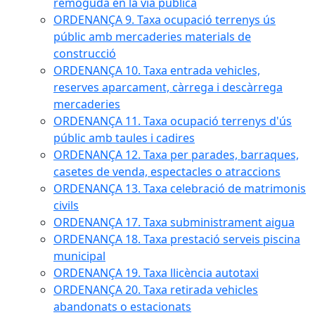
remoguda en la via pública
ORDENANÇA 9. Taxa ocupació terrenys ús
públic amb mercaderies materials de
construcció
ORDENANÇA 10. Taxa entrada vehicles,
reserves aparcament, càrrega i descàrrega
mercaderies
ORDENANÇA 11. Taxa ocupació terrenys d'ús
públic amb taules i cadires
ORDENANÇA 12. Taxa per parades, barraques,
casetes de venda, espectacles o atraccions
ORDENANÇA 13. Taxa celebració de matrimonis
civils
ORDENANÇA 17. Taxa subministrament aigua
ORDENANÇA 18. Taxa prestació serveis piscina
municipal
ORDENANÇA 19. Taxa llicència autotaxi
ORDENANÇA 20. Taxa retirada vehicles
abandonats o estacionats