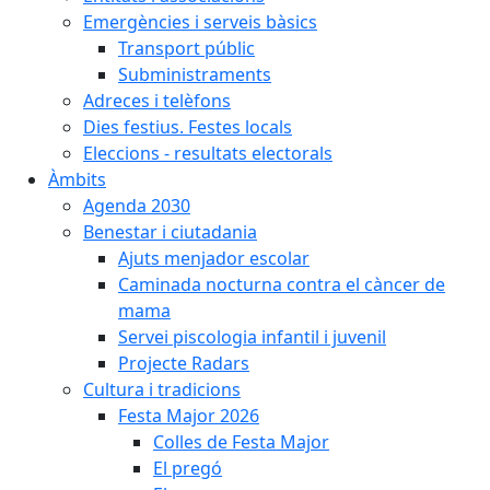
Emergències i serveis bàsics
Transport públic
Subministraments
Adreces i telèfons
Dies festius. Festes locals
Eleccions - resultats electorals
Àmbits
Agenda 2030
Benestar i ciutadania
Ajuts menjador escolar
Caminada nocturna contra el càncer de
mama
Servei piscologia infantil i juvenil
Projecte Radars
Cultura i tradicions
Festa Major 2026
Colles de Festa Major
El pregó