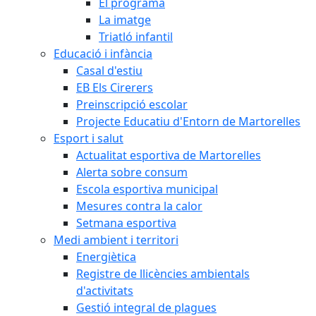
El programa
La imatge
Triatló infantil
Educació i infància
Casal d'estiu
EB Els Cirerers
Preinscripció escolar
Projecte Educatiu d'Entorn de Martorelles
Esport i salut
Actualitat esportiva de Martorelles
Alerta sobre consum
Escola esportiva municipal
Mesures contra la calor
Setmana esportiva
Medi ambient i territori
Energiètica
Registre de llicències ambientals
d'activitats
Gestió integral de plagues