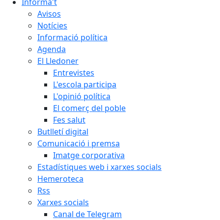
Informa't
Avisos
Notícies
Informació política
Agenda
El Lledoner
Entrevistes
L'escola participa
L'opinió política
El comerç del poble
Fes salut
Butlletí digital
Comunicació i premsa
Imatge corporativa
Estadístiques web i xarxes socials
Hemeroteca
Rss
Xarxes socials
Canal de Telegram