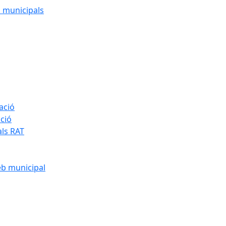
cs municipals
ació
ació
als RAT
eb municipal