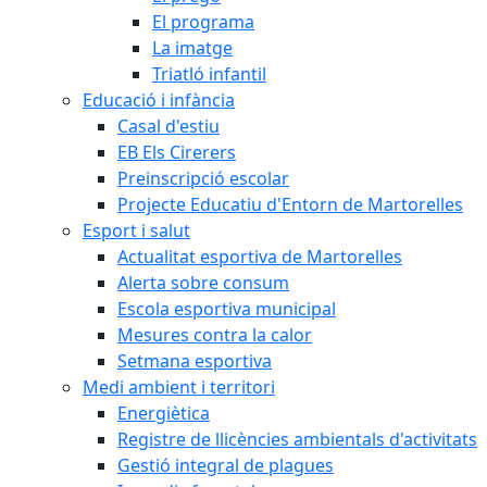
El programa
La imatge
Triatló infantil
Educació i infància
Casal d'estiu
EB Els Cirerers
Preinscripció escolar
Projecte Educatiu d'Entorn de Martorelles
Esport i salut
Actualitat esportiva de Martorelles
Alerta sobre consum
Escola esportiva municipal
Mesures contra la calor
Setmana esportiva
Medi ambient i territori
Energiètica
Registre de llicències ambientals d'activitats
Gestió integral de plagues