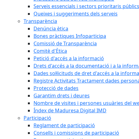
Serveis essencials i sectors prioritaris públi
Queixes i suggeriments dels serveis
Transparència
Denúncia ètica
Bones pràctiques Infoparticipa
Comissió de Transparència
Comitè d'Ètica
Petició d'accés a la informació
Drets d'accés a la documentació i a la inform
Dades sol·licituds de dret d'accés a la inform
Registre Activitats Tractament dades person
Protecció de dades
Garantim drets i deures
Nombre de visites i persones usuàries del w
Índex de Maduresa Digital IMD
Participació
Reglament de participació
Consells i comissions de participació