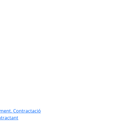
ament. Contractació
ntractant