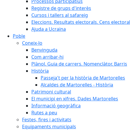
Processos participatius
Registre de grups d'interès
Cursos i tallers al safareig
Eleccions. Resultats electorals. Cens elector
Ajuda a Ucraïna
Poble
Coneix-lo
Benvinguda
Com arribar-hi
Plànol. Guia de carrers. Nomenclàtor. Barris
Història
Passeja't per la història de Martorelles
Alcaldes de Martorelles - Història
Patrimoni cultural
El municipi en xifres. Dades Martorelles
Informació geogràfica
Rutes a peu
Festes, fires i activitats
Equipaments municipals