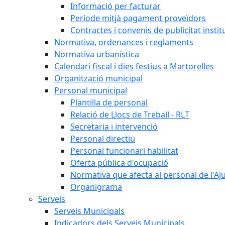
Informació per facturar
Període mitjà pagament proveïdors
Contractes i convenis de publicitat instit
Normativa, ordenances i reglaments
Normativa urbanística
Calendari fiscal i dies festius a Martorelles
Organització municipal
Personal municipal
Plantilla de personal
Relació de Llocs de Treball - RLT
Secretaria i intervenció
Personal directiu
Personal funcionari habilitat
Oferta pública d'ocupació
Normativa que afecta al personal de l'A
Organigrama
Serveis
Serveis Municipals
Indicadors dels Serveis Municipals