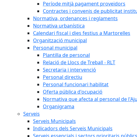
Període mitjà pagament proveïdors
Contractes i convenis de publicitat instit
Normativa, ordenances i reglaments
Normativa urbanística
Calendari fiscal i dies festius a Martorelles
Organització municipal
Personal municipal
Plantilla de personal
Relació de Llocs de Treball - RLT
Secretaria i intervenció
Personal directiu
Personal funcionari habilitat
Oferta pública d'ocupació
Normativa que afecta al personal de l'A
Organigrama
Serveis
Serveis Municipals
Indicadors dels Serveis Municipals
Serveis essencials i sectors prioritaris públi