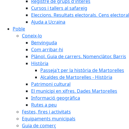
Registre de grups d'interès
Cursos i tallers al safareig
Eleccions. Resultats electorals. Cens elector
Ajuda a Ucraïna
Poble
Coneix-lo
Benvinguda
Com arribar-hi
Plànol. Guia de carrers. Nomenclàtor. Barris
Història
Passeja't per la història de Martorelles
Alcaldes de Martorelles - Història
Patrimoni cultural
El municipi en xifres. Dades Martorelles
Informació geogràfica
Rutes a peu
Festes, fires i activitats
Equipaments municipals
Guia de comerç