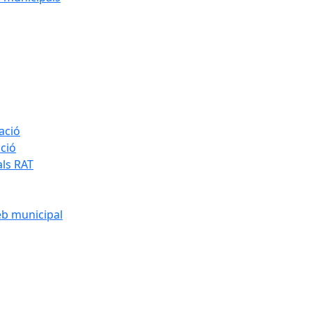
ació
ació
als RAT
eb municipal