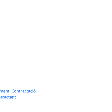
ament. Contractació
ntractant