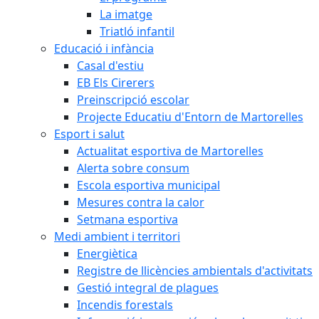
La imatge
Triatló infantil
Educació i infància
Casal d'estiu
EB Els Cirerers
Preinscripció escolar
Projecte Educatiu d'Entorn de Martorelles
Esport i salut
Actualitat esportiva de Martorelles
Alerta sobre consum
Escola esportiva municipal
Mesures contra la calor
Setmana esportiva
Medi ambient i territori
Energiètica
Registre de llicències ambientals d'activitats
Gestió integral de plagues
Incendis forestals