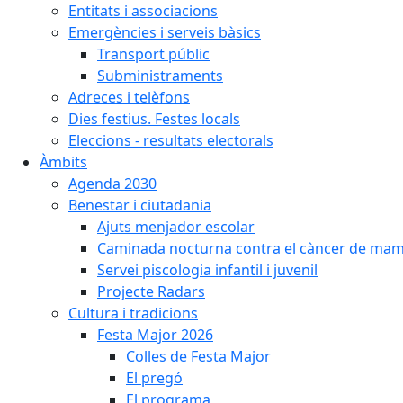
Entitats i associacions
Emergències i serveis bàsics
Transport públic
Subministraments
Adreces i telèfons
Dies festius. Festes locals
Eleccions - resultats electorals
Àmbits
Agenda 2030
Benestar i ciutadania
Ajuts menjador escolar
Caminada nocturna contra el càncer de ma
Servei piscologia infantil i juvenil
Projecte Radars
Cultura i tradicions
Festa Major 2026
Colles de Festa Major
El pregó
El programa