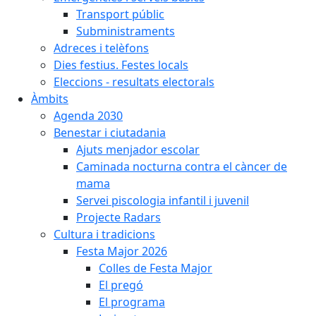
Transport públic
Subministraments
Adreces i telèfons
Dies festius. Festes locals
Eleccions - resultats electorals
Àmbits
Agenda 2030
Benestar i ciutadania
Ajuts menjador escolar
Caminada nocturna contra el càncer de
mama
Servei piscologia infantil i juvenil
Projecte Radars
Cultura i tradicions
Festa Major 2026
Colles de Festa Major
El pregó
El programa