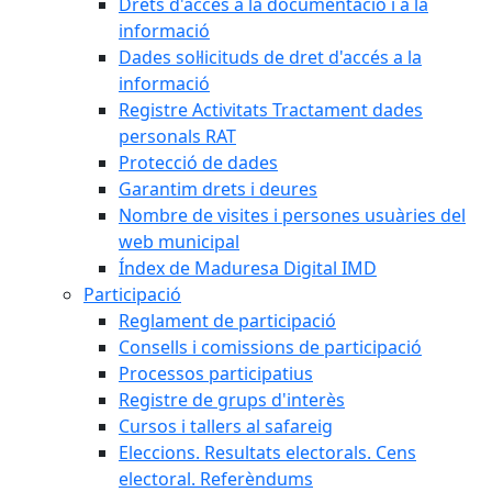
Drets d'accés a la documentació i a la
informació
Dades sol·licituds de dret d'accés a la
informació
Registre Activitats Tractament dades
personals RAT
Protecció de dades
Garantim drets i deures
Nombre de visites i persones usuàries del
web municipal
Índex de Maduresa Digital IMD
Participació
Reglament de participació
Consells i comissions de participació
Processos participatius
Registre de grups d'interès
Cursos i tallers al safareig
Eleccions. Resultats electorals. Cens
electoral. Referèndums