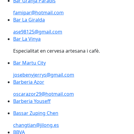
Bar Granja Paradis
Bar Granja Paradis
famipar@hotmail.com
Bar La Giralda
ase98125@gmail.com
Bar La Vinya
Bar La Vinya
Especialitat en cervesa artesana i cafè.
Bar Martu City
josebenyjerrys@gmail.com
Barberia Azor
oscarazor29@hotmail.com
Barberia Youseff
Bassar Zuping Chen
changtian@jilong.es
BBVA