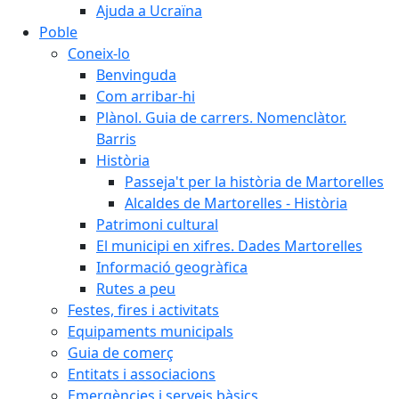
Ajuda a Ucraïna
Poble
Coneix-lo
Benvinguda
Com arribar-hi
Plànol. Guia de carrers. Nomenclàtor.
Barris
Història
Passeja't per la història de Martorelles
Alcaldes de Martorelles - Història
Patrimoni cultural
El municipi en xifres. Dades Martorelles
Informació geogràfica
Rutes a peu
Festes, fires i activitats
Equipaments municipals
Guia de comerç
Entitats i associacions
Emergències i serveis bàsics