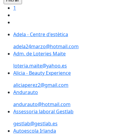
1
Adela - Centre d'estètica
Adela - Centre d'estètica
adela24marzo@hotmail.com
Adm. de Loteries Maite
Adm. de Loteries Maite
loteria.maite@yahoo.es
Alicia - Beauty Experience
Alicia - Beauty Experience
aliciaperez2@gmail.com
Andurauto
andurauto@hotmail.com
Assessoria laboral Gestlab
gestlab@gestlab.es
Autoescola Irlanda