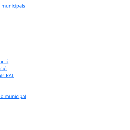
cs municipals
ació
ació
als RAT
eb municipal