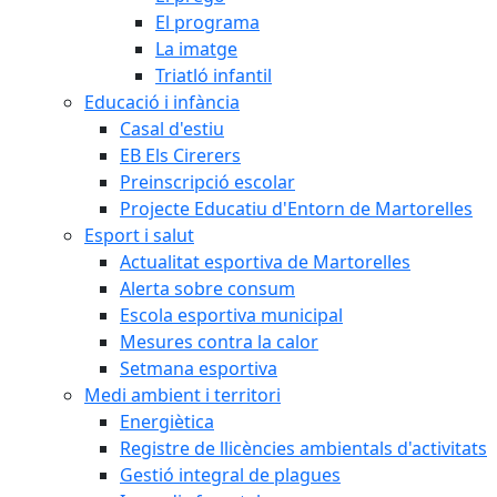
El programa
La imatge
Triatló infantil
Educació i infància
Casal d'estiu
EB Els Cirerers
Preinscripció escolar
Projecte Educatiu d'Entorn de Martorelles
Esport i salut
Actualitat esportiva de Martorelles
Alerta sobre consum
Escola esportiva municipal
Mesures contra la calor
Setmana esportiva
Medi ambient i territori
Energiètica
Registre de llicències ambientals d'activitats
Gestió integral de plagues