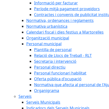
Informació per facturar
Període mitjà pagament proveïdors
Contractes i convenis de publicitat instit
Normativa, ordenances i reglaments
Normativa urbanística
Calendari fiscal i dies festius a Martorelles
Organització municipal
Personal municipal
Plantilla de personal
Relació de Llocs de Treball - RLT
Secretaria i intervenció
Personal directiu
Personal funcionari habilitat
Oferta pública d'ocupació
Normativa que afecta al personal de l'A
Organigrama
Serveis
Serveis Municipals
Indicadors dels Serveis Municipals