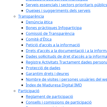
Serveis essencials i sectors prioritaris públi
Queixes i suggeriments dels serveis
Transparència
Denúncia ètica
Bones pràctiques Infoparticipa
Comissió de Transparència
Comitè d'Ètica
Petició d'accés a la informació
Drets d'accés a la documentació i a la inform
Dades sol·licituds de dret d'accés a la inform
Registre Activitats Tractament dades person
Protecció de dades
Garantim drets i deures
Nombre de visites i persones usuàries del w
Índex de Maduresa Digital IMD
Participació
Reglament de participació
Consells i comissions de participació