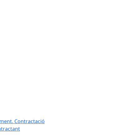
ament. Contractació
ntractant