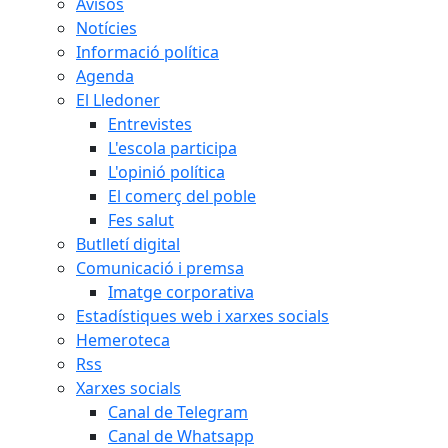
Avisos
Notícies
Informació política
Agenda
El Lledoner
Entrevistes
L'escola participa
L'opinió política
El comerç del poble
Fes salut
Butlletí digital
Comunicació i premsa
Imatge corporativa
Estadístiques web i xarxes socials
Hemeroteca
Rss
Xarxes socials
Canal de Telegram
Canal de Whatsapp