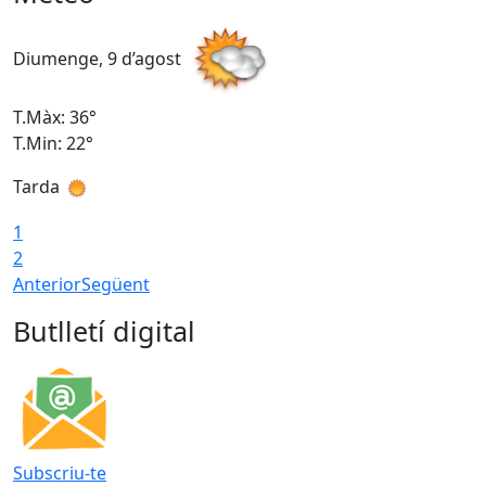
Diumenge, 9 d’agost
D
T.Màx: 36°
T
T.Min: 22°
T
Tarda
T
1
2
Anterior
Següent
Butlletí digital
Subscriu-te