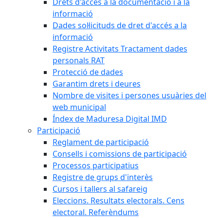
Drets d'accés a la documentació i a la
informació
Dades sol·licituds de dret d'accés a la
informació
Registre Activitats Tractament dades
personals RAT
Protecció de dades
Garantim drets i deures
Nombre de visites i persones usuàries del
web municipal
Índex de Maduresa Digital IMD
Participació
Reglament de participació
Consells i comissions de participació
Processos participatius
Registre de grups d'interès
Cursos i tallers al safareig
Eleccions. Resultats electorals. Cens
electoral. Referèndums