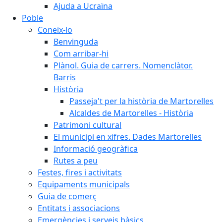
Ajuda a Ucraïna
Poble
Coneix-lo
Benvinguda
Com arribar-hi
Plànol. Guia de carrers. Nomenclàtor.
Barris
Història
Passeja't per la història de Martorelles
Alcaldes de Martorelles - Història
Patrimoni cultural
El municipi en xifres. Dades Martorelles
Informació geogràfica
Rutes a peu
Festes, fires i activitats
Equipaments municipals
Guia de comerç
Entitats i associacions
Emergències i serveis bàsics