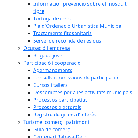
Informació i prevenció sobre el mosquit
tigre
Tortuga de rierol
Pla d'Ordenació Urbanística Municipal
Tractaments fitosanitaris
Servei de recollida de residus
Ocupació i empresa
Brigada jove
Participació i cooperació
Agermanaments
Consells i comissions de participació
Cursos i tallers
Descomptes per a les activitats municipals
Processos participatius
Processos electorals
Registre de grups d'interès
Turisme, comerç i patrimoni
Guia de comerç
Centenari Rabasa-Derbi