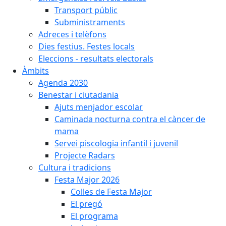
Transport públic
Subministraments
Adreces i telèfons
Dies festius. Festes locals
Eleccions - resultats electorals
Àmbits
Agenda 2030
Benestar i ciutadania
Ajuts menjador escolar
Caminada nocturna contra el càncer de
mama
Servei piscologia infantil i juvenil
Projecte Radars
Cultura i tradicions
Festa Major 2026
Colles de Festa Major
El pregó
El programa