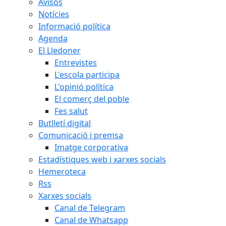
Avisos
Notícies
Informació política
Agenda
El Lledoner
Entrevistes
L'escola participa
L'opinió política
El comerç del poble
Fes salut
Butlletí digital
Comunicació i premsa
Imatge corporativa
Estadístiques web i xarxes socials
Hemeroteca
Rss
Xarxes socials
Canal de Telegram
Canal de Whatsapp