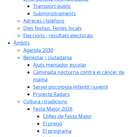
Transport públic
Subministraments
Adreces i telèfons
Dies festius. Festes locals
Eleccions - resultats electorals
Àmbits
Agenda 2030
Benestar i ciutadania
Ajuts menjador escolar
Caminada nocturna contra el càncer de
mama
Servei piscologia infantil i juvenil
Projecte Radars
Cultura i tradicions
Festa Major 2026
Colles de Festa Major
El pregó
El programa