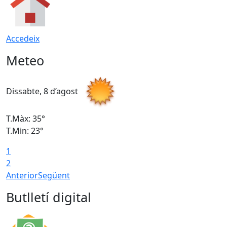
Accedeix
Meteo
Dissabte, 8 d’agost
D
T.Màx: 35°
T
T.Min: 23°
T
1
2
Anterior
Següent
Butlletí digital