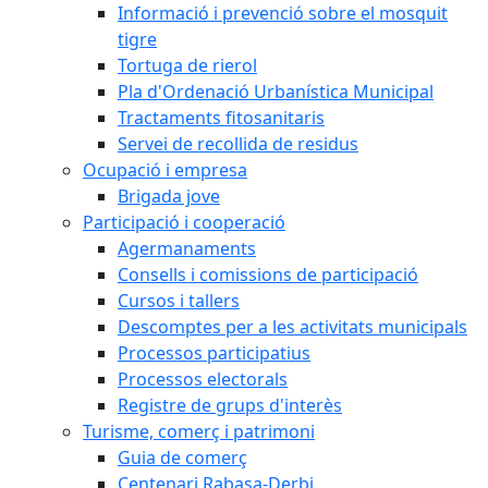
Informació i prevenció sobre el mosquit
tigre
Tortuga de rierol
Pla d'Ordenació Urbanística Municipal
Tractaments fitosanitaris
Servei de recollida de residus
Ocupació i empresa
Brigada jove
Participació i cooperació
Agermanaments
Consells i comissions de participació
Cursos i tallers
Descomptes per a les activitats municipals
Processos participatius
Processos electorals
Registre de grups d'interès
Turisme, comerç i patrimoni
Guia de comerç
Centenari Rabasa-Derbi