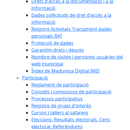
Drets d'accés a la documentació i a la
informació
Dades sol·licituds de dret d'accés a la
informació
Registre Activitats Tractament dades
personals RAT
Protecció de dades
Garantim drets i deures
Nombre de visites i persones usuàries del
web municipal
Índex de Maduresa Digital IMD
Participació
Reglament de participació
Consells i comissions de participació
Processos participatius
Registre de grups d'interès
Cursos i tallers al safareig
Eleccions. Resultats electorals. Cens
electoral. Referèndums