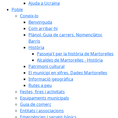
Ajuda a Ucraïna
Poble
Coneix-lo
Benvinguda
Com arribar-hi
Plànol. Guia de carrers. Nomenclàtor.
Barris
Història
Passeja't per la història de Martorelles
Alcaldes de Martorelles - Història
Patrimoni cultural
El municipi en xifres. Dades Martorelles
Informació geogràfica
Rutes a peu
Festes, fires i activitats
Equipaments municipals
Guia de comerç
Entitats i associacions
Emergències i serveis bàsics