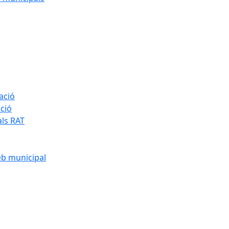
ació
ació
als RAT
eb municipal