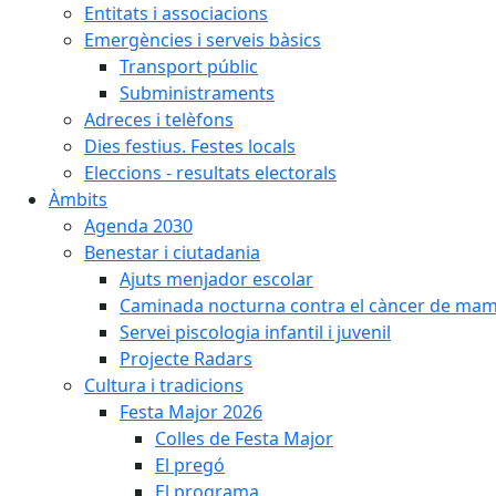
Entitats i associacions
Emergències i serveis bàsics
Transport públic
Subministraments
Adreces i telèfons
Dies festius. Festes locals
Eleccions - resultats electorals
Àmbits
Agenda 2030
Benestar i ciutadania
Ajuts menjador escolar
Caminada nocturna contra el càncer de ma
Servei piscologia infantil i juvenil
Projecte Radars
Cultura i tradicions
Festa Major 2026
Colles de Festa Major
El pregó
El programa