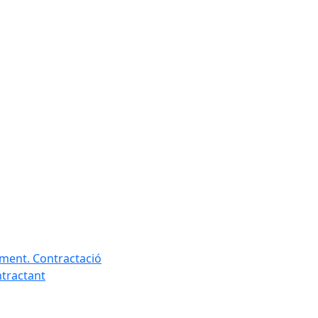
ament. Contractació
ntractant