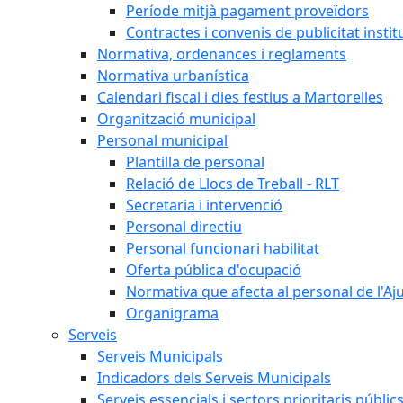
Període mitjà pagament proveïdors
Contractes i convenis de publicitat instit
Normativa, ordenances i reglaments
Normativa urbanística
Calendari fiscal i dies festius a Martorelles
Organització municipal
Personal municipal
Plantilla de personal
Relació de Llocs de Treball - RLT
Secretaria i intervenció
Personal directiu
Personal funcionari habilitat
Oferta pública d'ocupació
Normativa que afecta al personal de l'A
Organigrama
Serveis
Serveis Municipals
Indicadors dels Serveis Municipals
Serveis essencials i sectors prioritaris públi