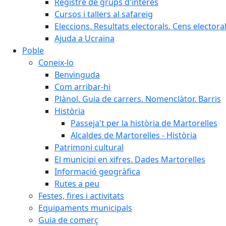
Registre de grups d'interès
Cursos i tallers al safareig
Eleccions. Resultats electorals. Cens elector
Ajuda a Ucraïna
Poble
Coneix-lo
Benvinguda
Com arribar-hi
Plànol. Guia de carrers. Nomenclàtor. Barris
Història
Passeja't per la història de Martorelles
Alcaldes de Martorelles - Història
Patrimoni cultural
El municipi en xifres. Dades Martorelles
Informació geogràfica
Rutes a peu
Festes, fires i activitats
Equipaments municipals
Guia de comerç