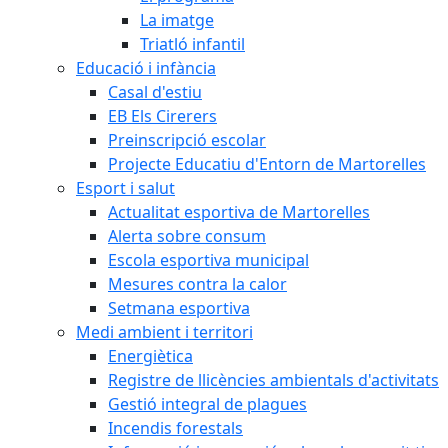
La imatge
Triatló infantil
Educació i infància
Casal d'estiu
EB Els Cirerers
Preinscripció escolar
Projecte Educatiu d'Entorn de Martorelles
Esport i salut
Actualitat esportiva de Martorelles
Alerta sobre consum
Escola esportiva municipal
Mesures contra la calor
Setmana esportiva
Medi ambient i territori
Energiètica
Registre de llicències ambientals d'activitats
Gestió integral de plagues
Incendis forestals