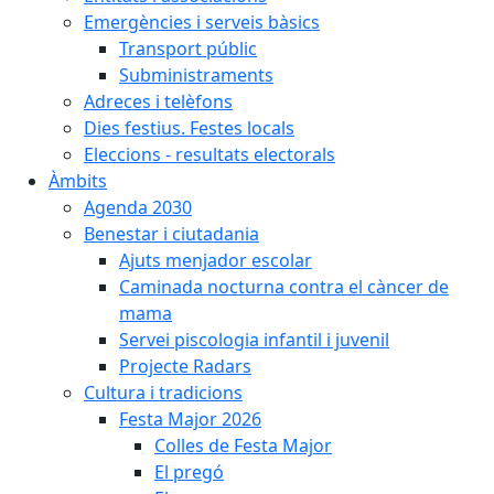
Emergències i serveis bàsics
Transport públic
Subministraments
Adreces i telèfons
Dies festius. Festes locals
Eleccions - resultats electorals
Àmbits
Agenda 2030
Benestar i ciutadania
Ajuts menjador escolar
Caminada nocturna contra el càncer de
mama
Servei piscologia infantil i juvenil
Projecte Radars
Cultura i tradicions
Festa Major 2026
Colles de Festa Major
El pregó