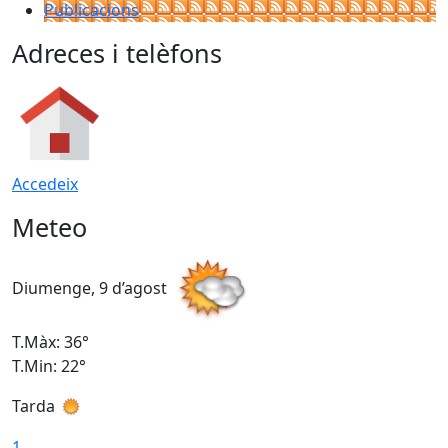
Publicacions
Adreces i telèfons
Accedeix
Meteo
Diumenge, 9 d’agost
D
T.Màx: 36°
T
T.Min: 22°
T
Tarda
T
1