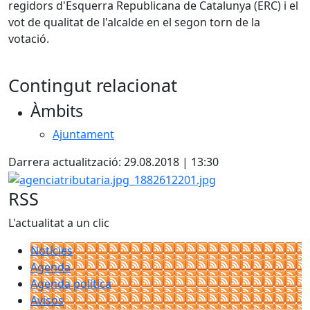
regidors d'Esquerra Republicana de Catalunya (ERC) i el
vot de qualitat de l'alcalde en el segon torn de la
votació.
Contingut relacionat
Àmbits
Ajuntament
Darrera actualització: 29.08.2018 | 13:30
agenciatributaria.jpg_1882612201.jpg
RSS
L'actualitat a un clic
Notícies
Agenda
Agenda política
Avisos