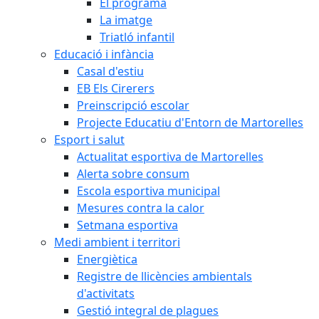
El programa
La imatge
Triatló infantil
Educació i infància
Casal d'estiu
EB Els Cirerers
Preinscripció escolar
Projecte Educatiu d'Entorn de Martorelles
Esport i salut
Actualitat esportiva de Martorelles
Alerta sobre consum
Escola esportiva municipal
Mesures contra la calor
Setmana esportiva
Medi ambient i territori
Energiètica
Registre de llicències ambientals
d'activitats
Gestió integral de plagues