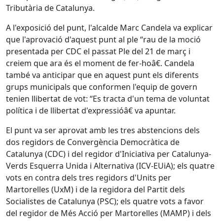
Tributària de Catalunya.
A l'exposició del punt, l'alcalde Marc Candela va explicar
que l'aprovació d'aquest punt al ple “rau de la moció
presentada per CDC el passat Ple del 21 de març i
creiem que ara és el moment de fer-hoâ€. Candela
també va anticipar que en aquest punt els diferents
grups municipals que conformen l'equip de govern
tenien llibertat de vot: “Es tracta d'un tema de voluntat
política i de llibertat d'expressióâ€ va apuntar.
El punt va ser aprovat amb les tres abstencions dels
dos regidors de Convergència Democràtica de
Catalunya (CDC) i del regidor d'Iniciativa per Catalunya-
Verds Esquerra Unida i Alternativa (ICV-EUiA); els quatre
vots en contra dels tres regidors d'Units per
Martorelles (UxM) i de la regidora del Partit dels
Socialistes de Catalunya (PSC); els quatre vots a favor
del regidor de Més Acció per Martorelles (MAMP) i dels