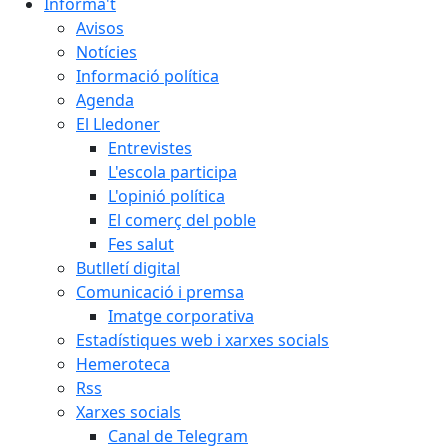
Informa't
Avisos
Notícies
Informació política
Agenda
El Lledoner
Entrevistes
L'escola participa
L'opinió política
El comerç del poble
Fes salut
Butlletí digital
Comunicació i premsa
Imatge corporativa
Estadístiques web i xarxes socials
Hemeroteca
Rss
Xarxes socials
Canal de Telegram