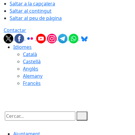
Saltar a la capçalera
Saltar al contingut
Saltar al peu de pàgina
Contactar
Idiomes
Català
Castellà
Anglès
Alemany
Francès
06.08.2026 | 22:07
Cercar:
Ajuntament