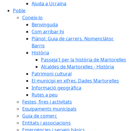
Ajuda a Ucraïna
Poble
Coneix-lo
Benvinguda
Com arribar-hi
Plànol. Guia de carrers. Nomenclàtor.
Barris
Història
Passeja't per la història de Martorelles
Alcaldes de Martorelles - Història
Patrimoni cultural
El municipi en xifres. Dades Martorelles
Informació geogràfica
Rutes a peu
Festes, fires i activitats
Equipaments municipals
Guia de comerç
Entitats i associacions
Emergències i serveis bàsics