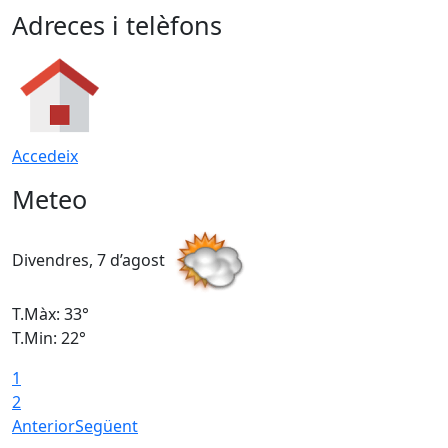
Adreces i telèfons
Accedeix
Meteo
Divendres, 7 d’agost
D
T.Màx: 33°
T
T.Min: 22°
T
1
2
Anterior
Següent