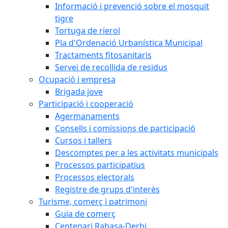
Informació i prevenció sobre el mosquit
tigre
Tortuga de rierol
Pla d'Ordenació Urbanística Municipal
Tractaments fitosanitaris
Servei de recollida de residus
Ocupació i empresa
Brigada jove
Participació i cooperació
Agermanaments
Consells i comissions de participació
Cursos i tallers
Descomptes per a les activitats municipals
Processos participatius
Processos electorals
Registre de grups d'interès
Turisme, comerç i patrimoni
Guia de comerç
Centenari Rabasa-Derbi