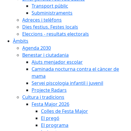
Transport públic
Subministraments
Adreces i telèfons
Dies festius. Festes locals
Eleccions - resultats electorals
Àmbits
Agenda 2030
Benestar i ciutadania
Ajuts menjador escolar
Caminada nocturna contra el càncer de
mama
Servei piscologia infantil i juvenil
Projecte Radars
Cultura i tradicions
Festa Major 2026
Colles de Festa Major
El pregó
El programa