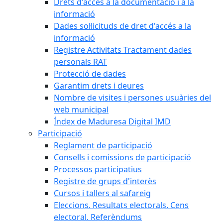
Drets d'accés a la documentació i a la
informació
Dades sol·licituds de dret d'accés a la
informació
Registre Activitats Tractament dades
personals RAT
Protecció de dades
Garantim drets i deures
Nombre de visites i persones usuàries del
web municipal
Índex de Maduresa Digital IMD
Participació
Reglament de participació
Consells i comissions de participació
Processos participatius
Registre de grups d'interès
Cursos i tallers al safareig
Eleccions. Resultats electorals. Cens
electoral. Referèndums