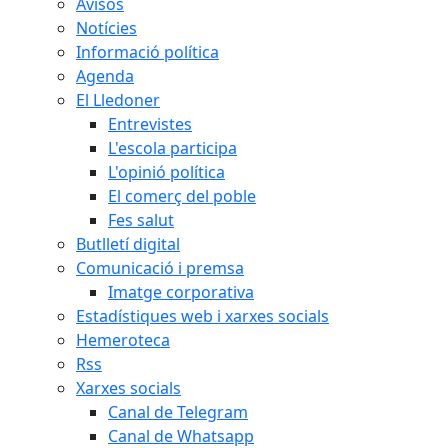
Avisos
Notícies
Informació política
Agenda
El Lledoner
Entrevistes
L'escola participa
L'opinió política
El comerç del poble
Fes salut
Butlletí digital
Comunicació i premsa
Imatge corporativa
Estadístiques web i xarxes socials
Hemeroteca
Rss
Xarxes socials
Canal de Telegram
Canal de Whatsapp