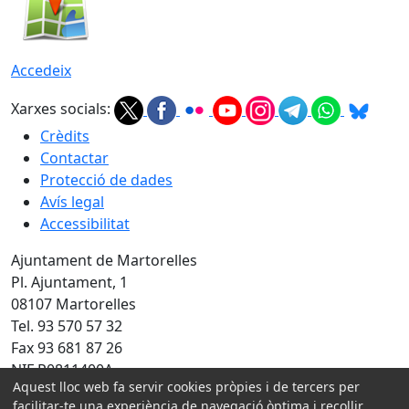
Accedeix
Xarxes socials:
Crèdits
Contactar
Protecció de dades
Avís legal
Accessibilitat
Ajuntament de Martorelles
Pl. Ajuntament, 1
08107 Martorelles
Tel. 93 570 57 32
Fax 93 681 87 26
NIF P0811400A
Aquest lloc web fa servir cookies pròpies i de tercers per
Amb la col·laboració de:
facilitar-te una experiència de navegació òptima i recollir