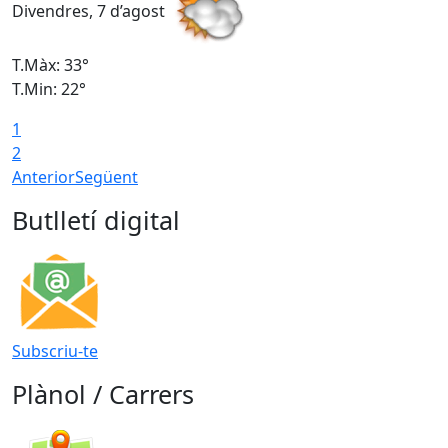
Divendres, 7 d’agost
D
T.Màx: 33°
T
T.Min: 22°
T
1
2
Anterior
Següent
Butlletí digital
Subscriu-te
Plànol / Carrers