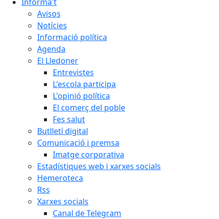
Informa't
Avisos
Notícies
Informació política
Agenda
El Lledoner
Entrevistes
L'escola participa
L'opinió política
El comerç del poble
Fes salut
Butlletí digital
Comunicació i premsa
Imatge corporativa
Estadístiques web i xarxes socials
Hemeroteca
Rss
Xarxes socials
Canal de Telegram