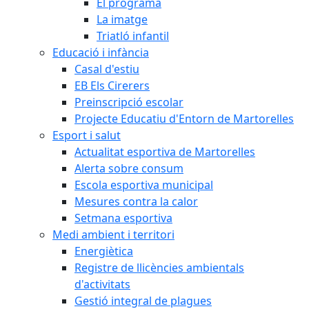
El programa
La imatge
Triatló infantil
Educació i infància
Casal d'estiu
EB Els Cirerers
Preinscripció escolar
Projecte Educatiu d'Entorn de Martorelles
Esport i salut
Actualitat esportiva de Martorelles
Alerta sobre consum
Escola esportiva municipal
Mesures contra la calor
Setmana esportiva
Medi ambient i territori
Energiètica
Registre de llicències ambientals
d'activitats
Gestió integral de plagues