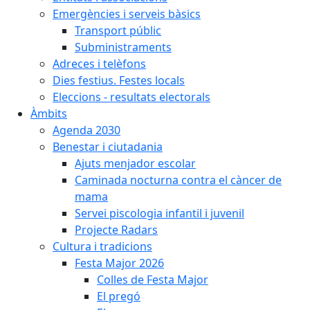
Emergències i serveis bàsics
Transport públic
Subministraments
Adreces i telèfons
Dies festius. Festes locals
Eleccions - resultats electorals
Àmbits
Agenda 2030
Benestar i ciutadania
Ajuts menjador escolar
Caminada nocturna contra el càncer de
mama
Servei piscologia infantil i juvenil
Projecte Radars
Cultura i tradicions
Festa Major 2026
Colles de Festa Major
El pregó