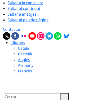
Saltar a la capçalera
Saltar al contingut
Saltar a imatges
Saltar al peu de pàgina
Contactar
Idiomes
Català
Castellà
Anglès
Alemany
Francès
07.08.2026 | 09:28
Cercar: