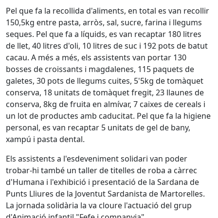
Pel que fa la recollida d'aliments, en total es van recollir
150,5kg entre pasta, arròs, sal, sucre, farina i llegums
seques. Pel que fa a líquids, es van recaptar 180 litres
de llet, 40 litres d'oli, 10 litres de suc i 192 pots de batut
cacau. A més a més, els assistents van portar 130
bosses de croissants i magdalenes, 115 paquets de
galetes, 30 pots de llegums cuites, 5'5kg de tomàquet
conserva, 18 unitats de tomàquet fregit, 23 llaunes de
conserva, 8kg de fruita en almívar, 7 caixes de cereals i
un lot de productes amb caducitat. Pel que fa la higiene
personal, es van recaptar 5 unitats de gel de bany,
xampú i pasta dental.
Els assistents a l'esdeveniment solidari van poder
trobar-hi també un taller de titelles de roba a càrrec
d'Humana i l'exhibició i presentació de la Sardana de
Punts Lliures de la Joventut Sardanista de Martorelles.
La jornada solidària la va cloure l'actuació del grup
d'Animació infantil "Fefe i companyia".