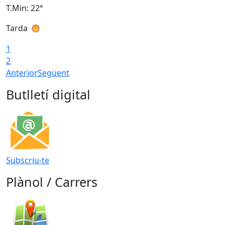
T.Min: 22°
T
Tarda
T
1
2
Anterior
Següent
Butlletí digital
Subscriu-te
Plànol / Carrers