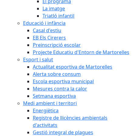
El programa
La imatge
Triatló infantil
Educació i infància
Casal d'estiu
EB Els Cirerers
Preinscripció escolar
Projecte Educatiu d'Entorn de Martorelles
Esport i salut
Actualitat esportiva de Martorelles
Alerta sobre consum
Escola esportiva municipal
Mesures contra la calor
Setmana esportiva
Medi ambient i territori
Energiètica
Registre de llicències ambientals
d'activitats
Gestió integral de plagues