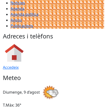
Notícies
Agenda
Agenda política
Avisos
Publicacions
Adreces i telèfons
Accedeix
Meteo
Diumenge, 9 d’agost
D
T.Màx: 36°
T