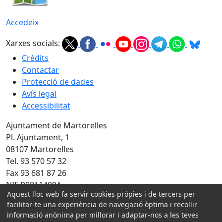
Accedeix
Xarxes socials:
Crèdits
Contactar
Protecció de dades
Avís legal
Accessibilitat
Ajuntament de Martorelles
Pl. Ajuntament, 1
08107 Martorelles
Tel. 93 570 57 32
Fax 93 681 87 26
NIF P0811400A
Aquest lloc web fa servir cookies pròpies i de tercers per
Amb la col·laboració de:
facilitar-te una experiència de navegació òptima i recollir
informació anònima per millorar i adaptar-nos a les teves