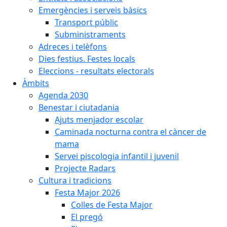
Emergències i serveis bàsics
Transport públic
Subministraments
Adreces i telèfons
Dies festius. Festes locals
Eleccions - resultats electorals
Àmbits
Agenda 2030
Benestar i ciutadania
Ajuts menjador escolar
Caminada nocturna contra el càncer de
mama
Servei piscologia infantil i juvenil
Projecte Radars
Cultura i tradicions
Festa Major 2026
Colles de Festa Major
El pregó