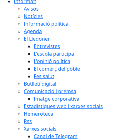
Informa't
Avisos
Notícies
Informació política
Agenda
El Lledoner
Entrevistes
L'escola participa
L'opinió política
El comerç del poble
Fes salut
Butlletí digital
Comunicació i premsa
Imatge corporativa
Estadístiques web i xarxes socials
Hemeroteca
Rss
Xarxes socials
Canal de Telegram