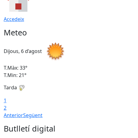
Accedeix
Meteo
Dijous, 6 d’agost
D
T.Màx: 33°
T
T.Min: 21°
T
Tarda
T
1
2
Anterior
Següent
Butlletí digital