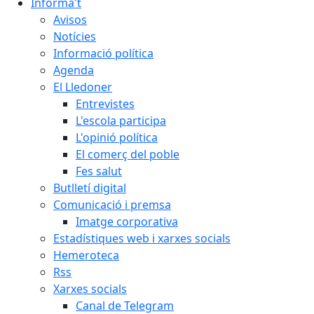
Informa't
Avisos
Notícies
Informació política
Agenda
El Lledoner
Entrevistes
L'escola participa
L'opinió política
El comerç del poble
Fes salut
Butlletí digital
Comunicació i premsa
Imatge corporativa
Estadístiques web i xarxes socials
Hemeroteca
Rss
Xarxes socials
Canal de Telegram