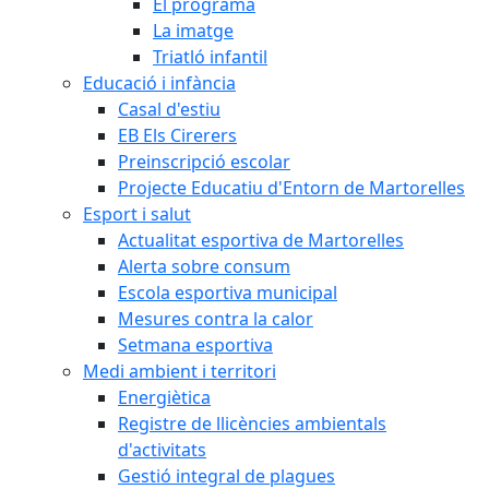
El programa
La imatge
Triatló infantil
Educació i infància
Casal d'estiu
EB Els Cirerers
Preinscripció escolar
Projecte Educatiu d'Entorn de Martorelles
Esport i salut
Actualitat esportiva de Martorelles
Alerta sobre consum
Escola esportiva municipal
Mesures contra la calor
Setmana esportiva
Medi ambient i territori
Energiètica
Registre de llicències ambientals
d'activitats
Gestió integral de plagues