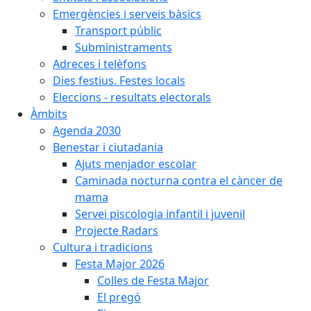
Emergències i serveis bàsics
Transport públic
Subministraments
Adreces i telèfons
Dies festius. Festes locals
Eleccions - resultats electorals
Àmbits
Agenda 2030
Benestar i ciutadania
Ajuts menjador escolar
Caminada nocturna contra el càncer de
mama
Servei piscologia infantil i juvenil
Projecte Radars
Cultura i tradicions
Festa Major 2026
Colles de Festa Major
El pregó