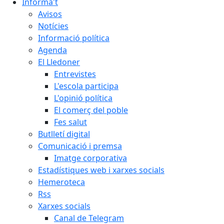
Informa't
Avisos
Notícies
Informació política
Agenda
El Lledoner
Entrevistes
L'escola participa
L'opinió política
El comerç del poble
Fes salut
Butlletí digital
Comunicació i premsa
Imatge corporativa
Estadístiques web i xarxes socials
Hemeroteca
Rss
Xarxes socials
Canal de Telegram