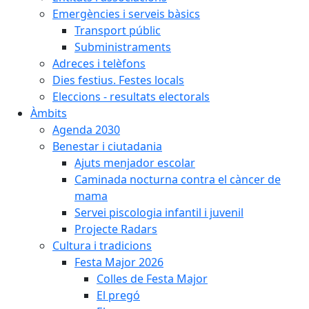
Emergències i serveis bàsics
Transport públic
Subministraments
Adreces i telèfons
Dies festius. Festes locals
Eleccions - resultats electorals
Àmbits
Agenda 2030
Benestar i ciutadania
Ajuts menjador escolar
Caminada nocturna contra el càncer de
mama
Servei piscologia infantil i juvenil
Projecte Radars
Cultura i tradicions
Festa Major 2026
Colles de Festa Major
El pregó