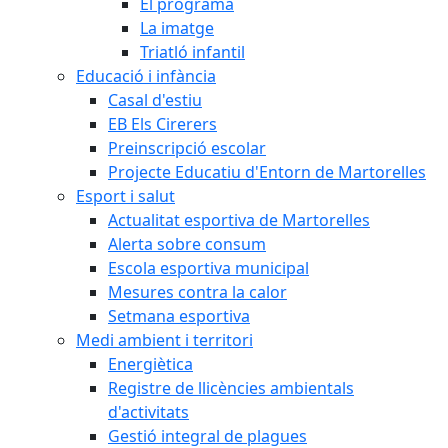
El programa
La imatge
Triatló infantil
Educació i infància
Casal d'estiu
EB Els Cirerers
Preinscripció escolar
Projecte Educatiu d'Entorn de Martorelles
Esport i salut
Actualitat esportiva de Martorelles
Alerta sobre consum
Escola esportiva municipal
Mesures contra la calor
Setmana esportiva
Medi ambient i territori
Energiètica
Registre de llicències ambientals
d'activitats
Gestió integral de plagues