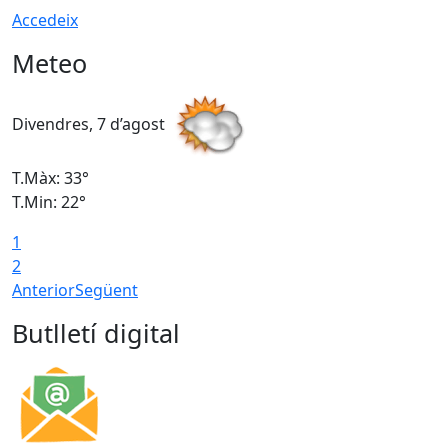
Accedeix
Meteo
Divendres, 7 d’agost
D
T.Màx: 33°
T
T.Min: 22°
T
1
2
Anterior
Següent
Butlletí digital