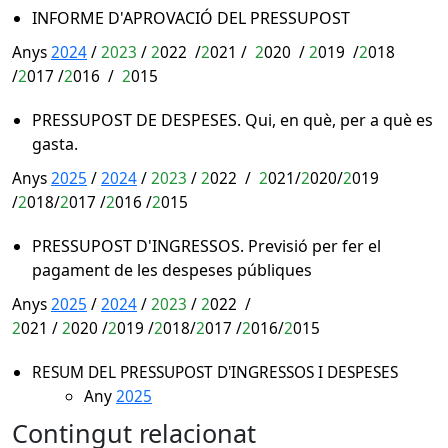
INFORME D'APROVACIÓ DEL PRESSUPOST
Anys
2024
/
2023
/
2
022
/
2
021 /
2
020
/
2
019
/
2
018
/
2
017 /
2
016 /
2
015
PRESSUPOST DE DESPESES.
Qui, en què, per a què es
gasta.
Anys
2025
/
2024
/
2023
/
2
022
/
2
021
/
2
020
/
2
019
/
2
018
/
2
017
/
2
016
/
2
015
PRESSUPOST D'INGRESSOS.
Previsió per fer el
pagament de les despeses públiques
Anys
2025
/
2024
/
2023
/
2
022
/
2
021
/
2
020
/
2
019
/
2
018
/
2
017
/
2
016
/
2
015
RESUM DEL PRESSUPOST D'INGRESSOS I DESPESES
Any
2025
Contingut relacionat