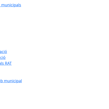
cs municipals
ació
ació
als RAT
eb municipal