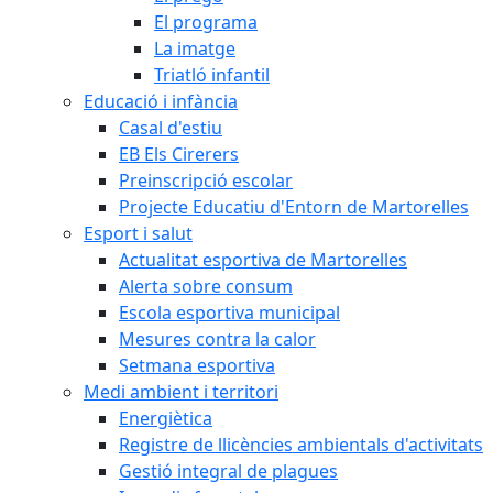
El programa
La imatge
Triatló infantil
Educació i infància
Casal d'estiu
EB Els Cirerers
Preinscripció escolar
Projecte Educatiu d'Entorn de Martorelles
Esport i salut
Actualitat esportiva de Martorelles
Alerta sobre consum
Escola esportiva municipal
Mesures contra la calor
Setmana esportiva
Medi ambient i territori
Energiètica
Registre de llicències ambientals d'activitats
Gestió integral de plagues