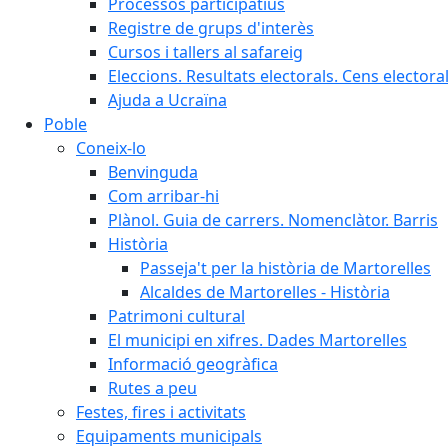
Processos participatius
Registre de grups d'interès
Cursos i tallers al safareig
Eleccions. Resultats electorals. Cens elector
Ajuda a Ucraïna
Poble
Coneix-lo
Benvinguda
Com arribar-hi
Plànol. Guia de carrers. Nomenclàtor. Barris
Història
Passeja't per la història de Martorelles
Alcaldes de Martorelles - Història
Patrimoni cultural
El municipi en xifres. Dades Martorelles
Informació geogràfica
Rutes a peu
Festes, fires i activitats
Equipaments municipals