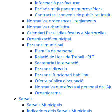
Informació per facturar
Període mitjà pagament proveïdors
Contractes i convenis de publicitat instit
Normativa, ordenances i reglaments
Normativa urbanística
Calendari fiscal i dies festius a Martorelles
Organització municipal
Personal municipal
Plantilla de personal
Relació de Llocs de Treball - RLT
Secretaria i intervenció
Personal directiu
Personal funcionari habilitat
Oferta pública d'ocupació
Normativa que afecta al personal de l'A
Organigrama
Serveis
Serveis Municipals
Indicadors dels Serveis Municipals