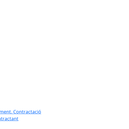
ament. Contractació
ntractant