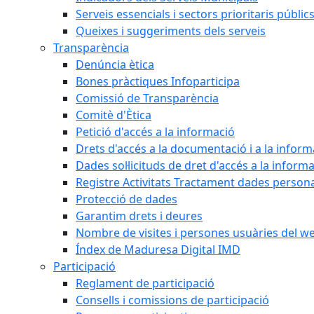
Serveis essencials i sectors prioritaris públi
Queixes i suggeriments dels serveis
Transparència
Denúncia ètica
Bones pràctiques Infoparticipa
Comissió de Transparència
Comitè d'Ètica
Petició d'accés a la informació
Drets d'accés a la documentació i a la inform
Dades sol·licituds de dret d'accés a la inform
Registre Activitats Tractament dades person
Protecció de dades
Garantim drets i deures
Nombre de visites i persones usuàries del w
Índex de Maduresa Digital IMD
Participació
Reglament de participació
Consells i comissions de participació