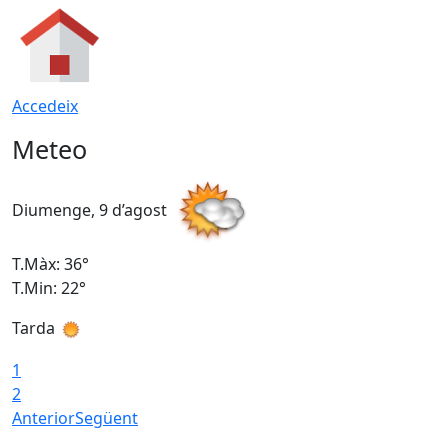
Accedeix
Meteo
Diumenge, 9 d’agost
D
T.Màx: 36°
T
T.Min: 22°
T
Tarda
T
1
2
Anterior
Següent