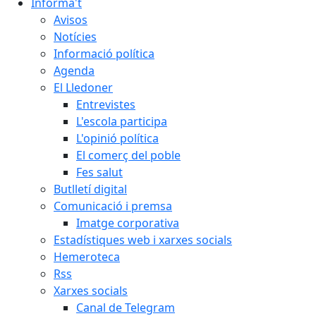
Informa't
Avisos
Notícies
Informació política
Agenda
El Lledoner
Entrevistes
L'escola participa
L'opinió política
El comerç del poble
Fes salut
Butlletí digital
Comunicació i premsa
Imatge corporativa
Estadístiques web i xarxes socials
Hemeroteca
Rss
Xarxes socials
Canal de Telegram