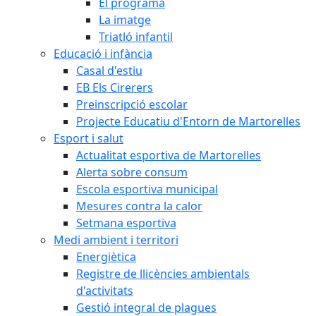
El programa
La imatge
Triatló infantil
Educació i infància
Casal d'estiu
EB Els Cirerers
Preinscripció escolar
Projecte Educatiu d'Entorn de Martorelles
Esport i salut
Actualitat esportiva de Martorelles
Alerta sobre consum
Escola esportiva municipal
Mesures contra la calor
Setmana esportiva
Medi ambient i territori
Energiètica
Registre de llicències ambientals
d'activitats
Gestió integral de plagues