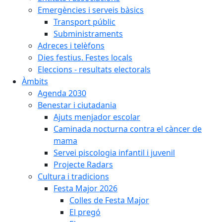
Emergències i serveis bàsics
Transport públic
Subministraments
Adreces i telèfons
Dies festius. Festes locals
Eleccions - resultats electorals
Àmbits
Agenda 2030
Benestar i ciutadania
Ajuts menjador escolar
Caminada nocturna contra el càncer de
mama
Servei piscologia infantil i juvenil
Projecte Radars
Cultura i tradicions
Festa Major 2026
Colles de Festa Major
El pregó