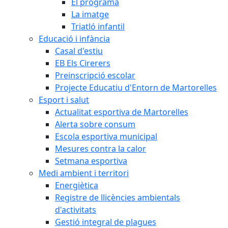
El programa
La imatge
Triatló infantil
Educació i infància
Casal d'estiu
EB Els Cirerers
Preinscripció escolar
Projecte Educatiu d'Entorn de Martorelles
Esport i salut
Actualitat esportiva de Martorelles
Alerta sobre consum
Escola esportiva municipal
Mesures contra la calor
Setmana esportiva
Medi ambient i territori
Energiètica
Registre de llicències ambientals
d'activitats
Gestió integral de plagues