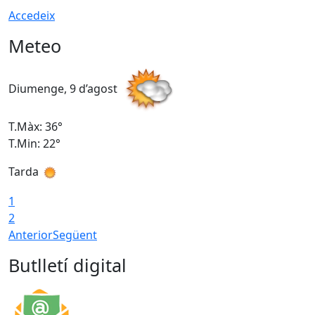
Accedeix
Meteo
Diumenge, 9 d’agost
D
T.Màx: 36°
T
T.Min: 22°
T
Tarda
T
1
2
Anterior
Següent
Butlletí digital