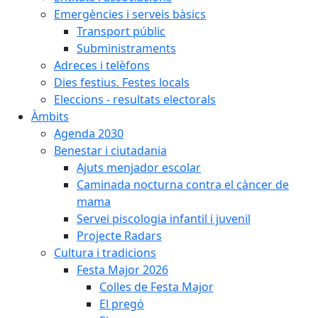
Emergències i serveis bàsics
Transport públic
Subministraments
Adreces i telèfons
Dies festius. Festes locals
Eleccions - resultats electorals
Àmbits
Agenda 2030
Benestar i ciutadania
Ajuts menjador escolar
Caminada nocturna contra el càncer de
mama
Servei piscologia infantil i juvenil
Projecte Radars
Cultura i tradicions
Festa Major 2026
Colles de Festa Major
El pregó