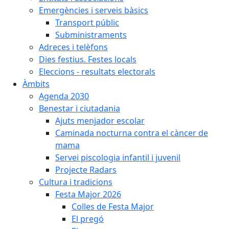
Emergències i serveis bàsics
Transport públic
Subministraments
Adreces i telèfons
Dies festius. Festes locals
Eleccions - resultats electorals
Àmbits
Agenda 2030
Benestar i ciutadania
Ajuts menjador escolar
Caminada nocturna contra el càncer de
mama
Servei piscologia infantil i juvenil
Projecte Radars
Cultura i tradicions
Festa Major 2026
Colles de Festa Major
El pregó