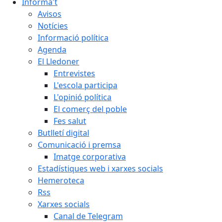
Informa't
Avisos
Notícies
Informació política
Agenda
El Lledoner
Entrevistes
L'escola participa
L'opinió política
El comerç del poble
Fes salut
Butlletí digital
Comunicació i premsa
Imatge corporativa
Estadístiques web i xarxes socials
Hemeroteca
Rss
Xarxes socials
Canal de Telegram