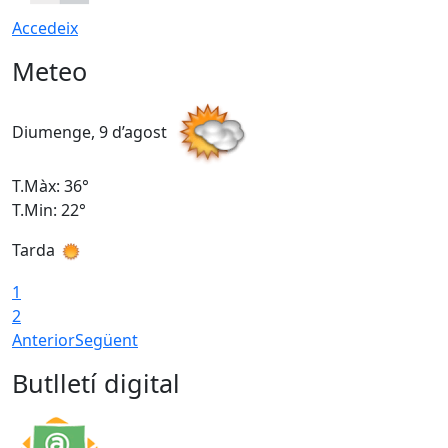
Accedeix
Meteo
Diumenge, 9 d’agost
D
T.Màx: 36°
T
T.Min: 22°
T
Tarda
T
1
2
Anterior
Següent
Butlletí digital