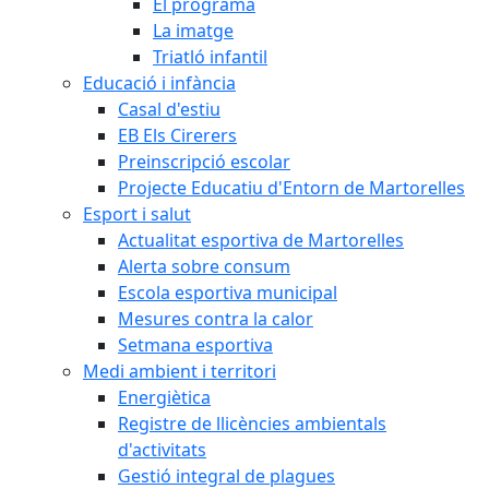
El programa
La imatge
Triatló infantil
Educació i infància
Casal d'estiu
EB Els Cirerers
Preinscripció escolar
Projecte Educatiu d'Entorn de Martorelles
Esport i salut
Actualitat esportiva de Martorelles
Alerta sobre consum
Escola esportiva municipal
Mesures contra la calor
Setmana esportiva
Medi ambient i territori
Energiètica
Registre de llicències ambientals
d'activitats
Gestió integral de plagues