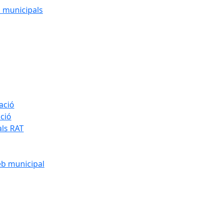
cs municipals
ació
ació
als RAT
eb municipal