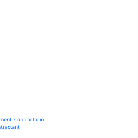
ament. Contractació
ntractant