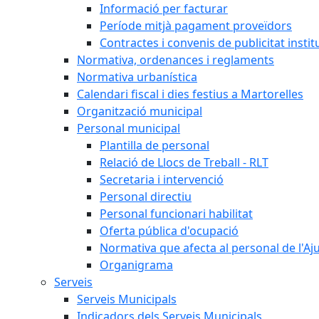
Informació per facturar
Període mitjà pagament proveïdors
Contractes i convenis de publicitat instit
Normativa, ordenances i reglaments
Normativa urbanística
Calendari fiscal i dies festius a Martorelles
Organització municipal
Personal municipal
Plantilla de personal
Relació de Llocs de Treball - RLT
Secretaria i intervenció
Personal directiu
Personal funcionari habilitat
Oferta pública d'ocupació
Normativa que afecta al personal de l'A
Organigrama
Serveis
Serveis Municipals
Indicadors dels Serveis Municipals