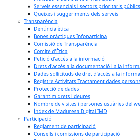
Serveis essencials i sectors prioritaris públi
Queixes i suggeriments dels serveis
Transparència
Denúncia ètica
Bones pràctiques Infoparticipa
Comissió de Transparència
Comitè d'Ètica
Petició d'accés a la informació
Drets d'accés a la documentació i a la inform
Dades sol·licituds de dret d'accés a la inform
Registre Activitats Tractament dades person
Protecció de dades
Garantim drets i deures
Nombre de visites i persones usuàries del w
Índex de Maduresa Digital IMD
Participació
Reglament de participació
Consells i comissions de participació