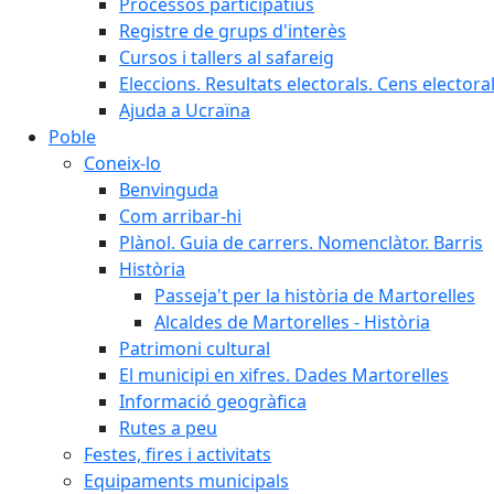
Processos participatius
Registre de grups d'interès
Cursos i tallers al safareig
Eleccions. Resultats electorals. Cens elector
Ajuda a Ucraïna
Poble
Coneix-lo
Benvinguda
Com arribar-hi
Plànol. Guia de carrers. Nomenclàtor. Barris
Història
Passeja't per la història de Martorelles
Alcaldes de Martorelles - Història
Patrimoni cultural
El municipi en xifres. Dades Martorelles
Informació geogràfica
Rutes a peu
Festes, fires i activitats
Equipaments municipals