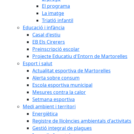
El programa
La imatge
Triatló infantil
Educació i infància
Casal d'estiu
EB Els Cirerers
Preinscripció escolar
Projecte Educatiu d'Entorn de Martorelles
Esport i salut
Actualitat esportiva de Martorelles
Alerta sobre consum
Escola esportiva municipal
Mesures contra la calor
Setmana esportiva
Medi ambient i territori
Energiètica
Registre de llicències ambientals d'activitats
Gestió integral de plagues