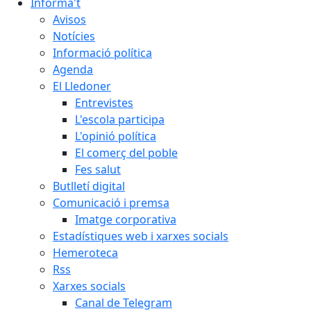
Informa't
Avisos
Notícies
Informació política
Agenda
El Lledoner
Entrevistes
L'escola participa
L'opinió política
El comerç del poble
Fes salut
Butlletí digital
Comunicació i premsa
Imatge corporativa
Estadístiques web i xarxes socials
Hemeroteca
Rss
Xarxes socials
Canal de Telegram