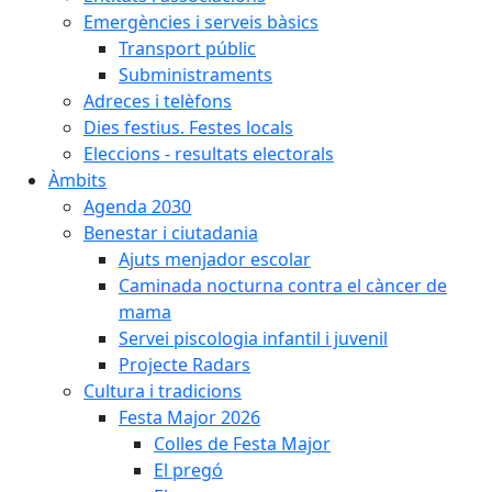
Emergències i serveis bàsics
Transport públic
Subministraments
Adreces i telèfons
Dies festius. Festes locals
Eleccions - resultats electorals
Àmbits
Agenda 2030
Benestar i ciutadania
Ajuts menjador escolar
Caminada nocturna contra el càncer de
mama
Servei piscologia infantil i juvenil
Projecte Radars
Cultura i tradicions
Festa Major 2026
Colles de Festa Major
El pregó