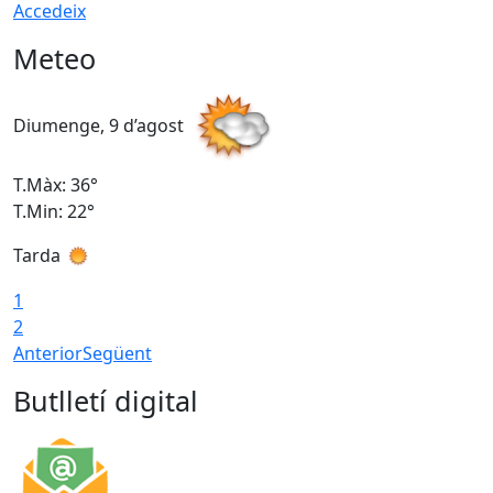
Accedeix
Meteo
Diumenge, 9 d’agost
D
T.Màx: 36°
T
T.Min: 22°
T
Tarda
T
1
2
Anterior
Següent
Butlletí digital