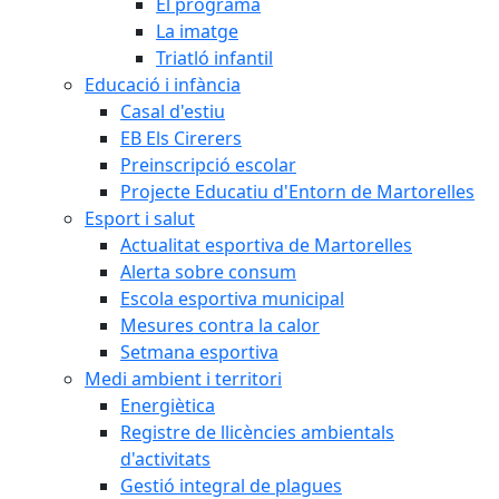
El programa
La imatge
Triatló infantil
Educació i infància
Casal d'estiu
EB Els Cirerers
Preinscripció escolar
Projecte Educatiu d'Entorn de Martorelles
Esport i salut
Actualitat esportiva de Martorelles
Alerta sobre consum
Escola esportiva municipal
Mesures contra la calor
Setmana esportiva
Medi ambient i territori
Energiètica
Registre de llicències ambientals
d'activitats
Gestió integral de plagues