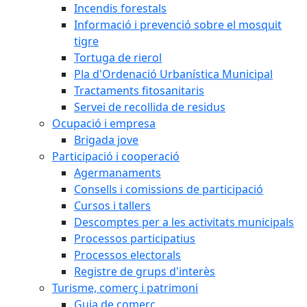
Incendis forestals
Informació i prevenció sobre el mosquit
tigre
Tortuga de rierol
Pla d'Ordenació Urbanística Municipal
Tractaments fitosanitaris
Servei de recollida de residus
Ocupació i empresa
Brigada jove
Participació i cooperació
Agermanaments
Consells i comissions de participació
Cursos i tallers
Descomptes per a les activitats municipals
Processos participatius
Processos electorals
Registre de grups d'interès
Turisme, comerç i patrimoni
Guia de comerç