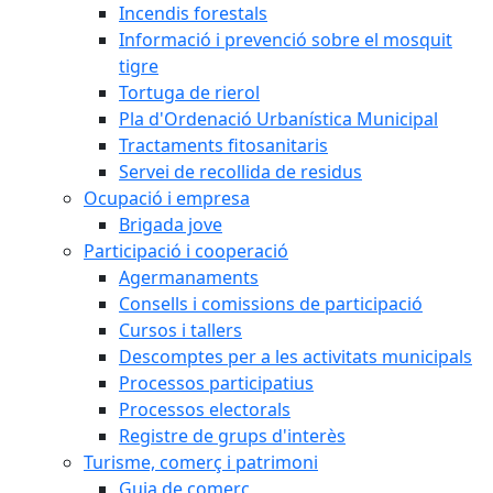
Incendis forestals
Informació i prevenció sobre el mosquit
tigre
Tortuga de rierol
Pla d'Ordenació Urbanística Municipal
Tractaments fitosanitaris
Servei de recollida de residus
Ocupació i empresa
Brigada jove
Participació i cooperació
Agermanaments
Consells i comissions de participació
Cursos i tallers
Descomptes per a les activitats municipals
Processos participatius
Processos electorals
Registre de grups d'interès
Turisme, comerç i patrimoni
Guia de comerç