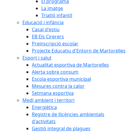
El programa
La imatge
Triatló infantil
Educació i infància
Casal d'estiu
EB Els Cirerers
Preinscripció escolar
Projecte Educatiu d'Entorn de Martorelles
Esport i salut
Actualitat esportiva de Martorelles
Alerta sobre consum
Escola esportiva municipal
Mesures contra la calor
Setmana esportiva
Medi ambient i territori
Energiètica
Registre de llicències ambientals
d'activitats
Gestió integral de plagues