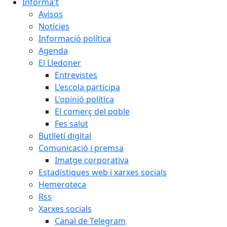
Informa't
Avisos
Notícies
Informació política
Agenda
El Lledoner
Entrevistes
L'escola participa
L'opinió política
El comerç del poble
Fes salut
Butlletí digital
Comunicació i premsa
Imatge corporativa
Estadístiques web i xarxes socials
Hemeroteca
Rss
Xarxes socials
Canal de Telegram