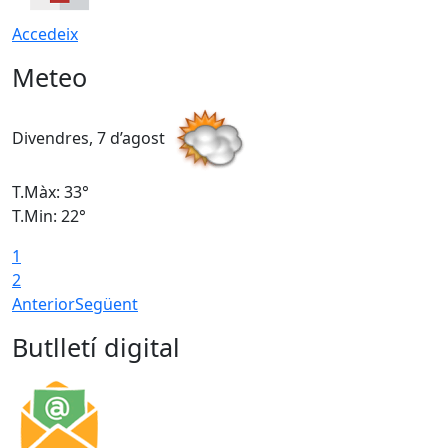
Accedeix
Meteo
Divendres, 7 d’agost
D
T.Màx: 33°
T
T.Min: 22°
T
1
2
Anterior
Següent
Butlletí digital