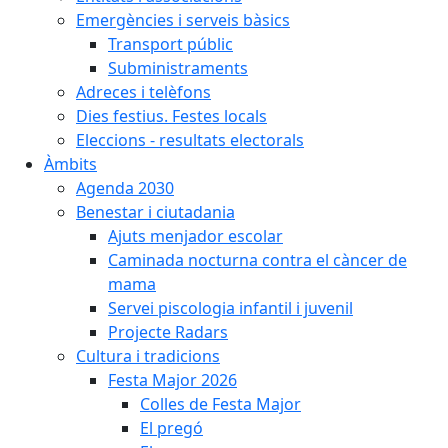
Emergències i serveis bàsics
Transport públic
Subministraments
Adreces i telèfons
Dies festius. Festes locals
Eleccions - resultats electorals
Àmbits
Agenda 2030
Benestar i ciutadania
Ajuts menjador escolar
Caminada nocturna contra el càncer de
mama
Servei piscologia infantil i juvenil
Projecte Radars
Cultura i tradicions
Festa Major 2026
Colles de Festa Major
El pregó