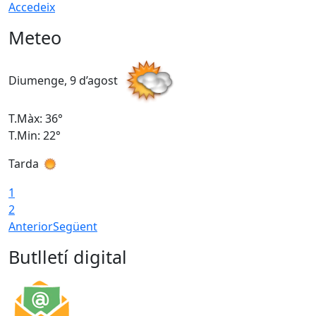
Accedeix
Meteo
Diumenge, 9 d’agost
D
T.Màx: 36°
T
T.Min: 22°
T
Tarda
T
1
2
Anterior
Següent
Butlletí digital