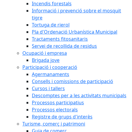
Incendis forestals
Informació i prevenció sobre el mosquit
tigre
Tortuga de rierol
Pla d'Ordenació Urbanística Municipal
Tractaments fitosanitaris
Servei de recollida de residus
Ocupació i empresa
Brigada jove
Participació i cooperació
Agermanaments
Consells i comissions de participació
Cursos i tallers
Descomptes per a les activitats municipals
Processos participatius
Processos electorals
Registre de grups d'interès
Turisme, comerç i patrimoni
Guia de comerç