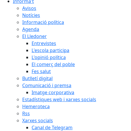
Informa't
Avisos
Notícies
Informació política
Agenda
El Lledoner
Entrevistes
L'escola participa
L'opinió política
El comerç del poble
Fes salut
Butlletí digital
Comunicació i premsa
Imatge corporativa
Estadístiques web i xarxes socials
Hemeroteca
Rss
Xarxes socials
Canal de Telegram