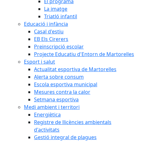
El programa
La imatge
Triatló infantil
Educació i infància
Casal d'estiu
EB Els Cirerers
Preinscripció escolar
Projecte Educatiu d'Entorn de Martorelles
Esport i salut
Actualitat esportiva de Martorelles
Alerta sobre consum
Escola esportiva municipal
Mesures contra la calor
Setmana esportiva
Medi ambient i territori
Energiètica
Registre de llicències ambientals
d'activitats
Gestió integral de plagues