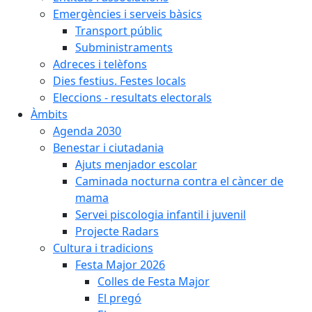
Emergències i serveis bàsics
Transport públic
Subministraments
Adreces i telèfons
Dies festius. Festes locals
Eleccions - resultats electorals
Àmbits
Agenda 2030
Benestar i ciutadania
Ajuts menjador escolar
Caminada nocturna contra el càncer de
mama
Servei piscologia infantil i juvenil
Projecte Radars
Cultura i tradicions
Festa Major 2026
Colles de Festa Major
El pregó