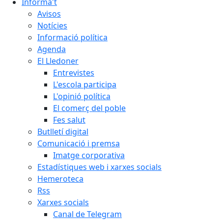
Informa't
Avisos
Notícies
Informació política
Agenda
El Lledoner
Entrevistes
L'escola participa
L'opinió política
El comerç del poble
Fes salut
Butlletí digital
Comunicació i premsa
Imatge corporativa
Estadístiques web i xarxes socials
Hemeroteca
Rss
Xarxes socials
Canal de Telegram