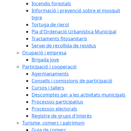
Incendis forestals
Informació i prevenció sobre el mosquit
tigre
Tortuga de rierol
Pla d'Ordenació Urbanística Municipal
Tractaments fitosanitaris
Servei de recollida de residus
Ocupació i empresa
Brigada jove
Participació i cooperació
Agermanaments
Consells i comissions de participació
Cursos i tallers
Descomptes per a les activitats municipals
Processos participatius
Processos electorals
Registre de grups d'interès
Turisme, comerç i patrimoni
Guia de comerç