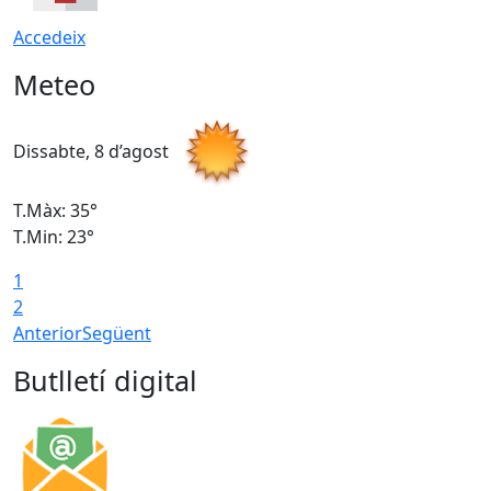
Accedeix
Meteo
Dissabte, 8 d’agost
D
T.Màx: 35°
T
T.Min: 23°
T
1
2
Anterior
Següent
Butlletí digital