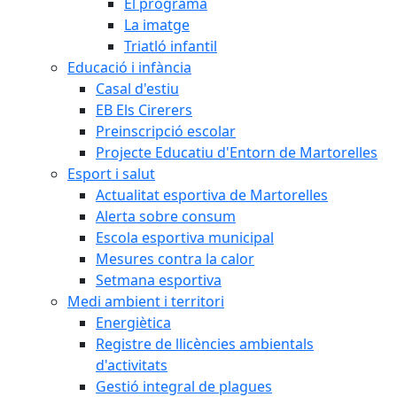
El programa
La imatge
Triatló infantil
Educació i infància
Casal d'estiu
EB Els Cirerers
Preinscripció escolar
Projecte Educatiu d'Entorn de Martorelles
Esport i salut
Actualitat esportiva de Martorelles
Alerta sobre consum
Escola esportiva municipal
Mesures contra la calor
Setmana esportiva
Medi ambient i territori
Energiètica
Registre de llicències ambientals
d'activitats
Gestió integral de plagues