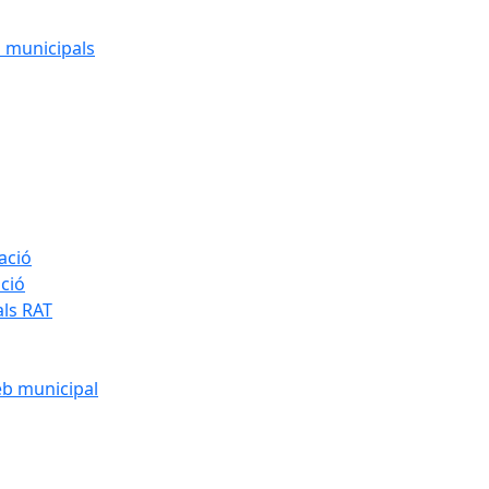
cs municipals
ació
ació
als RAT
eb municipal