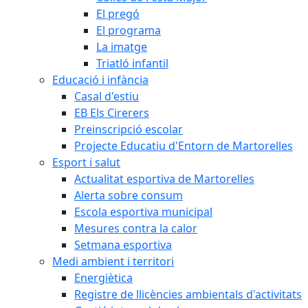
El pregó
El programa
La imatge
Triatló infantil
Educació i infància
Casal d'estiu
EB Els Cirerers
Preinscripció escolar
Projecte Educatiu d'Entorn de Martorelles
Esport i salut
Actualitat esportiva de Martorelles
Alerta sobre consum
Escola esportiva municipal
Mesures contra la calor
Setmana esportiva
Medi ambient i territori
Energiètica
Registre de llicències ambientals d'activitats