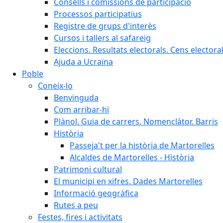
Consells i comissions de participació
Processos participatius
Registre de grups d'interès
Cursos i tallers al safareig
Eleccions. Resultats electorals. Cens elector
Ajuda a Ucraïna
Poble
Coneix-lo
Benvinguda
Com arribar-hi
Plànol. Guia de carrers. Nomenclàtor. Barris
Història
Passeja't per la història de Martorelles
Alcaldes de Martorelles - Història
Patrimoni cultural
El municipi en xifres. Dades Martorelles
Informació geogràfica
Rutes a peu
Festes, fires i activitats