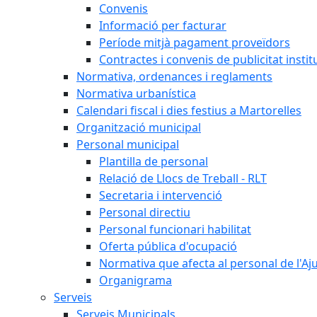
Convenis
Informació per facturar
Període mitjà pagament proveïdors
Contractes i convenis de publicitat instit
Normativa, ordenances i reglaments
Normativa urbanística
Calendari fiscal i dies festius a Martorelles
Organització municipal
Personal municipal
Plantilla de personal
Relació de Llocs de Treball - RLT
Secretaria i intervenció
Personal directiu
Personal funcionari habilitat
Oferta pública d'ocupació
Normativa que afecta al personal de l'A
Organigrama
Serveis
Serveis Municipals