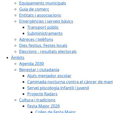
Equipaments municipals
Guia de comerç
Entitats i associacions
Emergències i serveis bàsics
Transport públic
Subministraments
Adreces i telèfons
Dies festius. Festes locals
Eleccions - resultats electorals
Àmbits
Agenda 2030
Benestar i ciutadania
Ajuts menjador escolar
Caminada nocturna contra el càncer de ma
Servei piscologia infantil i juvenil
Projecte Radars
Cultura i tradicions
Festa Major 2026
Colles de Festa Major