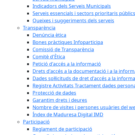
Indicadors dels Serveis Municipals
Serveis essencials i sectors prioritaris públi
Queixes i suggeriments dels serveis
Transparència
Denúncia ètica
Bones pràctiques Infoparticipa
Comissió de Transparència
Comitè d'Ètica
Petició d'accés a la informació
Drets d'accés a la documentació i a la inform
Dades sol·licituds de dret d'accés a la inform
Registre Activitats Tractament dades person
Protecció de dades
Garantim drets i deures
Nombre de visites i persones usuàries del w
Índex de Maduresa Digital IMD
Participació
Reglament de participació