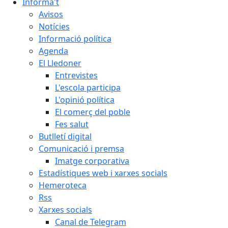
Informa't
Avisos
Notícies
Informació política
Agenda
El Lledoner
Entrevistes
L'escola participa
L'opinió política
El comerç del poble
Fes salut
Butlletí digital
Comunicació i premsa
Imatge corporativa
Estadístiques web i xarxes socials
Hemeroteca
Rss
Xarxes socials
Canal de Telegram