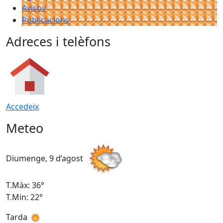
Avisos
Publicacions
Adreces i telèfons
Accedeix
Meteo
Diumenge, 9 d’agost
D
T.Màx: 36°
T
T.Min: 22°
T
Tarda
T