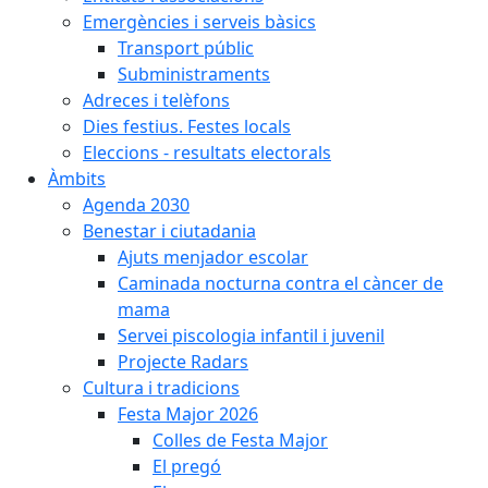
Emergències i serveis bàsics
Transport públic
Subministraments
Adreces i telèfons
Dies festius. Festes locals
Eleccions - resultats electorals
Àmbits
Agenda 2030
Benestar i ciutadania
Ajuts menjador escolar
Caminada nocturna contra el càncer de
mama
Servei piscologia infantil i juvenil
Projecte Radars
Cultura i tradicions
Festa Major 2026
Colles de Festa Major
El pregó