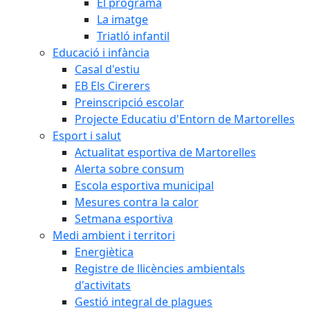
El programa
La imatge
Triatló infantil
Educació i infància
Casal d'estiu
EB Els Cirerers
Preinscripció escolar
Projecte Educatiu d'Entorn de Martorelles
Esport i salut
Actualitat esportiva de Martorelles
Alerta sobre consum
Escola esportiva municipal
Mesures contra la calor
Setmana esportiva
Medi ambient i territori
Energiètica
Registre de llicències ambientals
d'activitats
Gestió integral de plagues