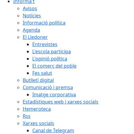
Informa't
Avisos
Notícies
Informació política
Agenda
El Lledoner
Entrevistes
L'escola participa
L'opinió política
El comerç del poble
Fes salut
Butlletí digital
Comunicació i premsa
Imatge corporativa
Estadístiques web i xarxes socials
Hemeroteca
Rss
Xarxes socials
Canal de Telegram