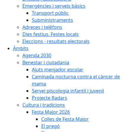
Emergències i serveis bàsics
Transport públic
Subministraments
Adreces i telèfons
Dies festius. Festes locals
Eleccions - resultats electorals
Àmbits
Agenda 2030
Benestar i ciutadania
Ajuts menjador escolar
Caminada nocturna contra el càncer de
mama
Servei piscologia infantil i juvenil
Projecte Radars
Cultura i tradicions
Festa Major 2026
Colles de Festa Major
El pregó