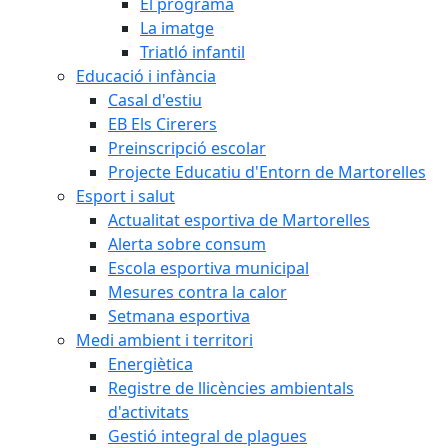
El programa
La imatge
Triatló infantil
Educació i infància
Casal d'estiu
EB Els Cirerers
Preinscripció escolar
Projecte Educatiu d'Entorn de Martorelles
Esport i salut
Actualitat esportiva de Martorelles
Alerta sobre consum
Escola esportiva municipal
Mesures contra la calor
Setmana esportiva
Medi ambient i territori
Energiètica
Registre de llicències ambientals
d'activitats
Gestió integral de plagues