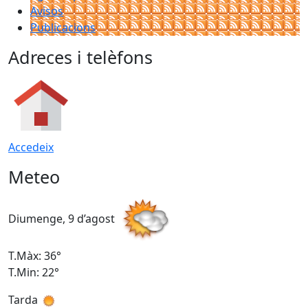
Avisos
Publicacions
Adreces i telèfons
Accedeix
Meteo
Diumenge, 9 d’agost
D
T.Màx: 36°
T
T.Min: 22°
T
Tarda
T