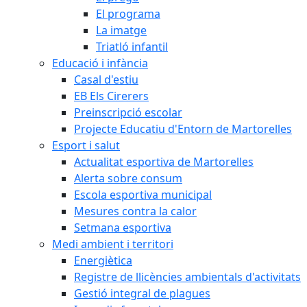
El programa
La imatge
Triatló infantil
Educació i infància
Casal d'estiu
EB Els Cirerers
Preinscripció escolar
Projecte Educatiu d'Entorn de Martorelles
Esport i salut
Actualitat esportiva de Martorelles
Alerta sobre consum
Escola esportiva municipal
Mesures contra la calor
Setmana esportiva
Medi ambient i territori
Energiètica
Registre de llicències ambientals d'activitats
Gestió integral de plagues