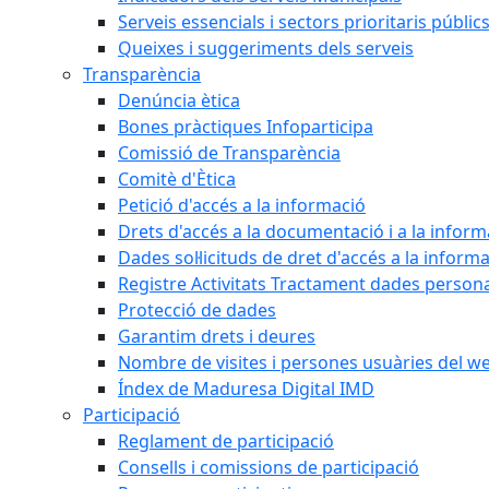
Serveis essencials i sectors prioritaris públi
Queixes i suggeriments dels serveis
Transparència
Denúncia ètica
Bones pràctiques Infoparticipa
Comissió de Transparència
Comitè d'Ètica
Petició d'accés a la informació
Drets d'accés a la documentació i a la inform
Dades sol·licituds de dret d'accés a la inform
Registre Activitats Tractament dades person
Protecció de dades
Garantim drets i deures
Nombre de visites i persones usuàries del w
Índex de Maduresa Digital IMD
Participació
Reglament de participació
Consells i comissions de participació