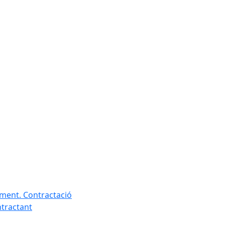
ament. Contractació
ntractant