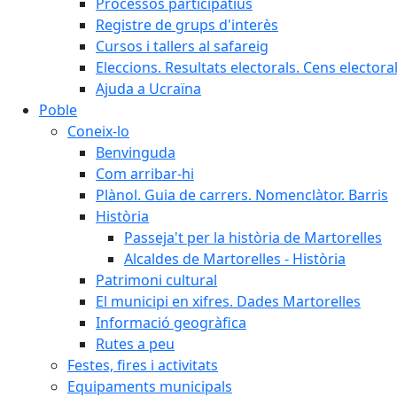
Processos participatius
Registre de grups d'interès
Cursos i tallers al safareig
Eleccions. Resultats electorals. Cens elector
Ajuda a Ucraïna
Poble
Coneix-lo
Benvinguda
Com arribar-hi
Plànol. Guia de carrers. Nomenclàtor. Barris
Història
Passeja't per la història de Martorelles
Alcaldes de Martorelles - Història
Patrimoni cultural
El municipi en xifres. Dades Martorelles
Informació geogràfica
Rutes a peu
Festes, fires i activitats
Equipaments municipals