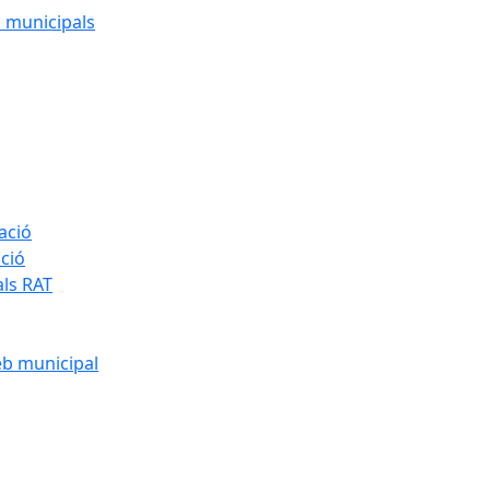
cs municipals
ació
ació
als RAT
eb municipal