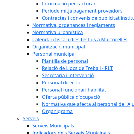
Informació per facturar
Període mitjà pagament proveïdors
Contractes i convenis de publicitat instit
Normativa, ordenances i reglaments
Normativa urbanística
Calendari fiscal i dies festius a Martorelles
Organització municipal
Personal municipal
Plantilla de personal
Relació de Llocs de Treball - RLT
Secretaria i intervenció
Personal directiu
Personal funcionari habilitat
Oferta pública d'ocupació
Normativa que afecta al personal de l'A
Organigrama
Serveis
Serveis Municipals
Indicadors dels Serveis Municipals