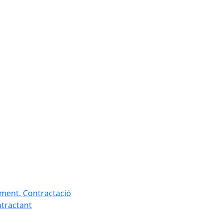
ament. Contractació
ntractant