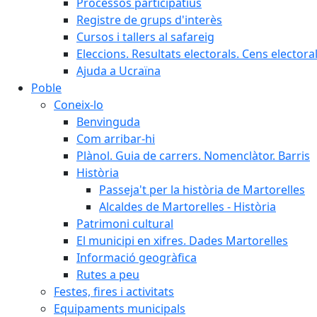
Processos participatius
Registre de grups d'interès
Cursos i tallers al safareig
Eleccions. Resultats electorals. Cens elector
Ajuda a Ucraïna
Poble
Coneix-lo
Benvinguda
Com arribar-hi
Plànol. Guia de carrers. Nomenclàtor. Barris
Història
Passeja't per la història de Martorelles
Alcaldes de Martorelles - Història
Patrimoni cultural
El municipi en xifres. Dades Martorelles
Informació geogràfica
Rutes a peu
Festes, fires i activitats
Equipaments municipals