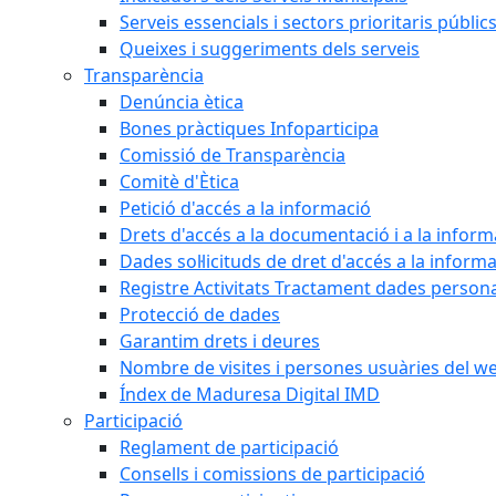
Serveis essencials i sectors prioritaris públi
Queixes i suggeriments dels serveis
Transparència
Denúncia ètica
Bones pràctiques Infoparticipa
Comissió de Transparència
Comitè d'Ètica
Petició d'accés a la informació
Drets d'accés a la documentació i a la inform
Dades sol·licituds de dret d'accés a la inform
Registre Activitats Tractament dades person
Protecció de dades
Garantim drets i deures
Nombre de visites i persones usuàries del w
Índex de Maduresa Digital IMD
Participació
Reglament de participació
Consells i comissions de participació