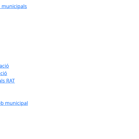
cs municipals
ació
ació
als RAT
eb municipal