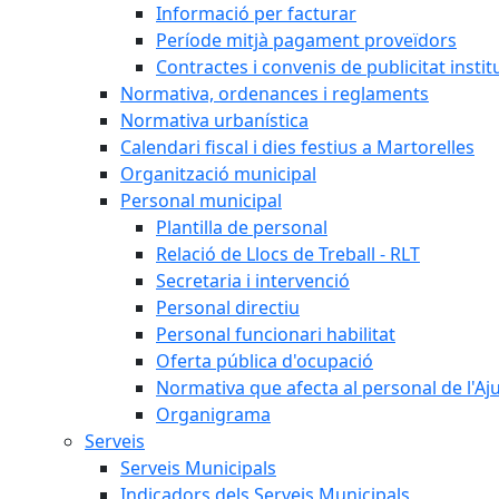
Informació per facturar
Període mitjà pagament proveïdors
Contractes i convenis de publicitat instit
Normativa, ordenances i reglaments
Normativa urbanística
Calendari fiscal i dies festius a Martorelles
Organització municipal
Personal municipal
Plantilla de personal
Relació de Llocs de Treball - RLT
Secretaria i intervenció
Personal directiu
Personal funcionari habilitat
Oferta pública d'ocupació
Normativa que afecta al personal de l'A
Organigrama
Serveis
Serveis Municipals
Indicadors dels Serveis Municipals