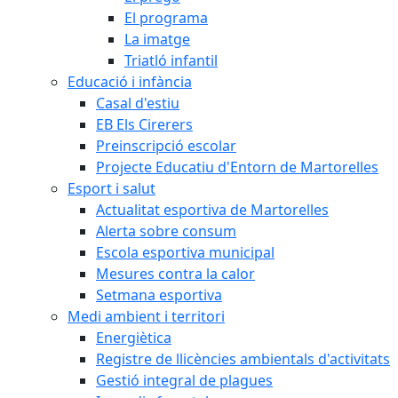
El programa
La imatge
Triatló infantil
Educació i infància
Casal d'estiu
EB Els Cirerers
Preinscripció escolar
Projecte Educatiu d'Entorn de Martorelles
Esport i salut
Actualitat esportiva de Martorelles
Alerta sobre consum
Escola esportiva municipal
Mesures contra la calor
Setmana esportiva
Medi ambient i territori
Energiètica
Registre de llicències ambientals d'activitats
Gestió integral de plagues