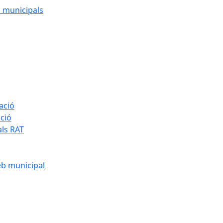
cs municipals
ació
ació
als RAT
eb municipal