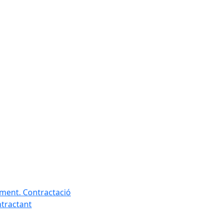
ament. Contractació
ntractant