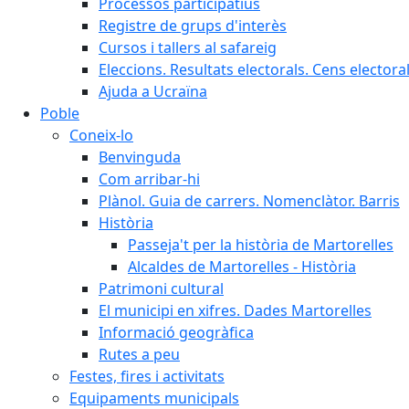
Processos participatius
Registre de grups d'interès
Cursos i tallers al safareig
Eleccions. Resultats electorals. Cens elector
Ajuda a Ucraïna
Poble
Coneix-lo
Benvinguda
Com arribar-hi
Plànol. Guia de carrers. Nomenclàtor. Barris
Història
Passeja't per la història de Martorelles
Alcaldes de Martorelles - Història
Patrimoni cultural
El municipi en xifres. Dades Martorelles
Informació geogràfica
Rutes a peu
Festes, fires i activitats
Equipaments municipals