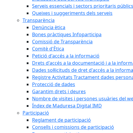
Serveis essencials i sectors prioritaris públi
Queixes i suggeriments dels serveis
Transparència
Denúncia ètica
Bones pràctiques Infoparticipa
Comissió de Transparència
Comitè d'Ètica
Petició d'accés a la informació
Drets d'accés a la documentació i a la inform
Dades sol·licituds de dret d'accés a la inform
Registre Activitats Tractament dades person
Protecció de dades
Garantim drets i deures
Nombre de visites i persones usuàries del w
Índex de Maduresa Digital IMD
Participació
Reglament de participació
Consells i comissions de participació