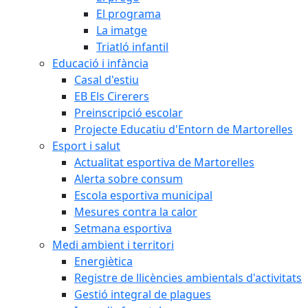
El programa
La imatge
Triatló infantil
Educació i infància
Casal d'estiu
EB Els Cirerers
Preinscripció escolar
Projecte Educatiu d'Entorn de Martorelles
Esport i salut
Actualitat esportiva de Martorelles
Alerta sobre consum
Escola esportiva municipal
Mesures contra la calor
Setmana esportiva
Medi ambient i territori
Energiètica
Registre de llicències ambientals d'activitats
Gestió integral de plagues