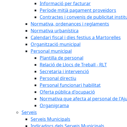
Informació per facturar
Període mitjà pagament proveïdors
Contractes i convenis de publicitat instit
Normativa, ordenances i reglaments
Normativa urbanística
Calendari fiscal i dies festius a Martorelles
Organització municipal
Personal municipal
Plantilla de personal
Relació de Llocs de Treball - RLT
Secretaria i intervenció
Personal directiu
Personal funcionari habilitat
Oferta pública d'ocupació
Normativa que afecta al personal de l'A
Organigrama
Serveis
Serveis Municipals
Indicadors dels Serveis Municipals