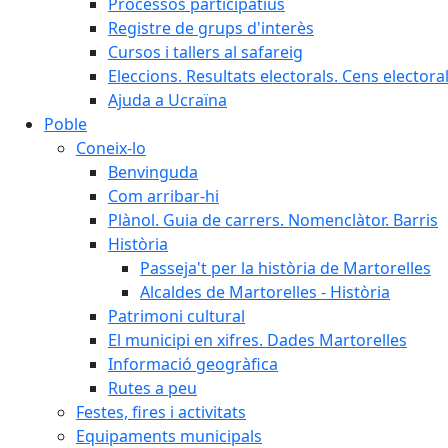
Processos participatius
Registre de grups d'interès
Cursos i tallers al safareig
Eleccions. Resultats electorals. Cens elector
Ajuda a Ucraïna
Poble
Coneix-lo
Benvinguda
Com arribar-hi
Plànol. Guia de carrers. Nomenclàtor. Barris
Història
Passeja't per la història de Martorelles
Alcaldes de Martorelles - Història
Patrimoni cultural
El municipi en xifres. Dades Martorelles
Informació geogràfica
Rutes a peu
Festes, fires i activitats
Equipaments municipals