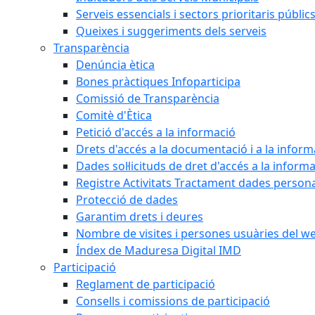
Serveis essencials i sectors prioritaris públi
Queixes i suggeriments dels serveis
Transparència
Denúncia ètica
Bones pràctiques Infoparticipa
Comissió de Transparència
Comitè d'Ètica
Petició d'accés a la informació
Drets d'accés a la documentació i a la inform
Dades sol·licituds de dret d'accés a la inform
Registre Activitats Tractament dades person
Protecció de dades
Garantim drets i deures
Nombre de visites i persones usuàries del w
Índex de Maduresa Digital IMD
Participació
Reglament de participació
Consells i comissions de participació