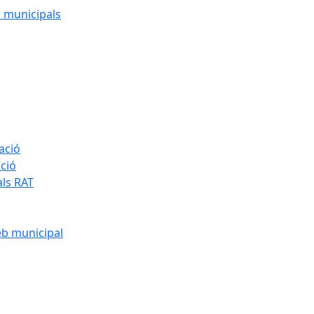
cs municipals
ació
ació
als RAT
eb municipal