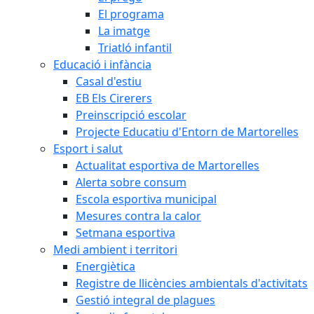
El programa
La imatge
Triatló infantil
Educació i infància
Casal d'estiu
EB Els Cirerers
Preinscripció escolar
Projecte Educatiu d'Entorn de Martorelles
Esport i salut
Actualitat esportiva de Martorelles
Alerta sobre consum
Escola esportiva municipal
Mesures contra la calor
Setmana esportiva
Medi ambient i territori
Energiètica
Registre de llicències ambientals d'activitats
Gestió integral de plagues