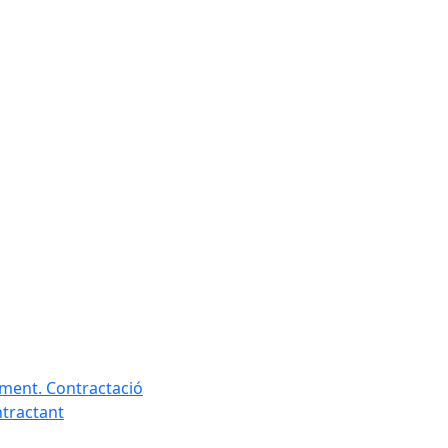
ament. Contractació
ntractant