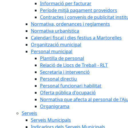
Informació per facturar
Període mitjà pagament proveïdors
Contractes i convenis de publicitat instit
Normativa, ordenances i reglaments
Normativa urbanística
Calendari fiscal i dies festius a Martorelles
Organització municipal
Personal municipal
Plantilla de personal
Relació de Llocs de Treball - RLT
Secretaria i intervenció
Personal directiu
Personal funcionari habilitat
Oferta pública d'ocupació
Normativa que afecta al personal de l'A
Organigrama
Serveis
Serveis Municipals
Indicadors dels Serveis Municipals