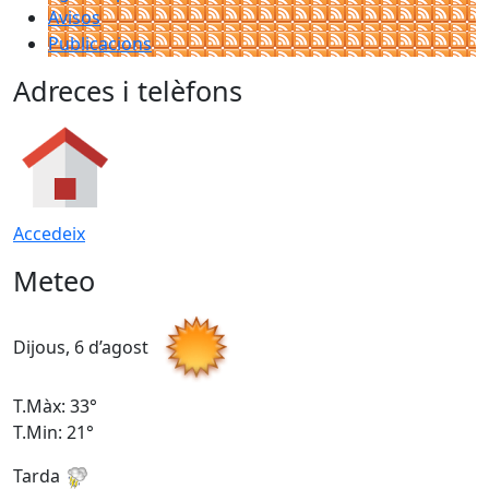
Avisos
Publicacions
Adreces i telèfons
Accedeix
Meteo
Dijous, 6 d’agost
D
T.Màx: 33°
T
T.Min: 21°
T
Tarda
T