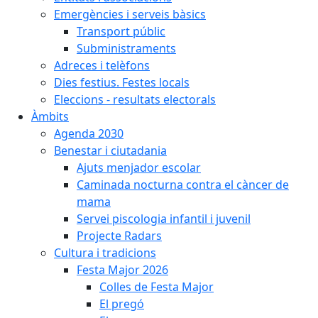
Emergències i serveis bàsics
Transport públic
Subministraments
Adreces i telèfons
Dies festius. Festes locals
Eleccions - resultats electorals
Àmbits
Agenda 2030
Benestar i ciutadania
Ajuts menjador escolar
Caminada nocturna contra el càncer de
mama
Servei piscologia infantil i juvenil
Projecte Radars
Cultura i tradicions
Festa Major 2026
Colles de Festa Major
El pregó