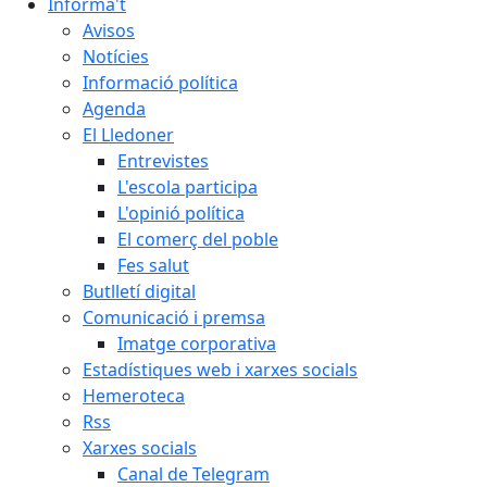
Informa't
Avisos
Notícies
Informació política
Agenda
El Lledoner
Entrevistes
L'escola participa
L'opinió política
El comerç del poble
Fes salut
Butlletí digital
Comunicació i premsa
Imatge corporativa
Estadístiques web i xarxes socials
Hemeroteca
Rss
Xarxes socials
Canal de Telegram