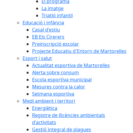
El programa
La imatge
Triatló infantil
Educació i infància
Casal d'estiu
EB Els Cirerers
Preinscripció escolar
Projecte Educatiu d'Entorn de Martorelles
Esport i salut
Actualitat esportiva de Martorelles
Alerta sobre consum
Escola esportiva municipal
Mesures contra la calor
Setmana esportiva
Medi ambient i territori
Energiètica
Registre de llicències ambientals
d'activitats
Gestió integral de plagues