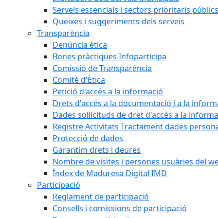
Serveis essencials i sectors prioritaris públi
Queixes i suggeriments dels serveis
Transparència
Denúncia ètica
Bones pràctiques Infoparticipa
Comissió de Transparència
Comitè d'Ètica
Petició d'accés a la informació
Drets d'accés a la documentació i a la inform
Dades sol·licituds de dret d'accés a la inform
Registre Activitats Tractament dades person
Protecció de dades
Garantim drets i deures
Nombre de visites i persones usuàries del w
Índex de Maduresa Digital IMD
Participació
Reglament de participació
Consells i comissions de participació