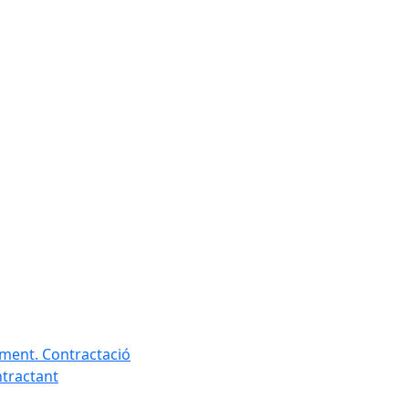
ament. Contractació
ntractant