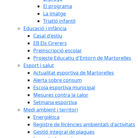
El programa
La imatge
Triatló infantil
Educació i infància
Casal d'estiu
EB Els Cirerers
Preinscripció escolar
Projecte Educatiu d'Entorn de Martorelles
Esport i salut
Actualitat esportiva de Martorelles
Alerta sobre consum
Escola esportiva municipal
Mesures contra la calor
Setmana esportiva
Medi ambient i territori
Energiètica
Registre de llicències ambientals d'activitats
Gestió integral de plagues