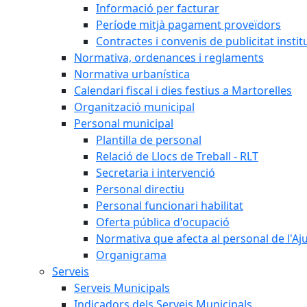
Informació per facturar
Període mitjà pagament proveïdors
Contractes i convenis de publicitat instit
Normativa, ordenances i reglaments
Normativa urbanística
Calendari fiscal i dies festius a Martorelles
Organització municipal
Personal municipal
Plantilla de personal
Relació de Llocs de Treball - RLT
Secretaria i intervenció
Personal directiu
Personal funcionari habilitat
Oferta pública d'ocupació
Normativa que afecta al personal de l'A
Organigrama
Serveis
Serveis Municipals
Indicadors dels Serveis Municipals