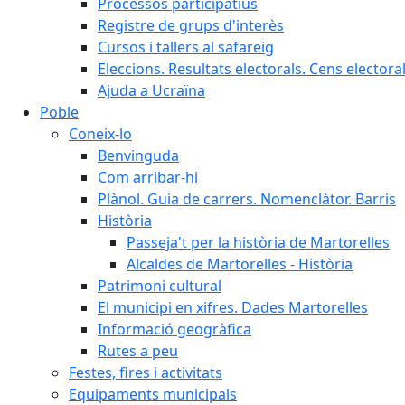
Processos participatius
Registre de grups d'interès
Cursos i tallers al safareig
Eleccions. Resultats electorals. Cens elector
Ajuda a Ucraïna
Poble
Coneix-lo
Benvinguda
Com arribar-hi
Plànol. Guia de carrers. Nomenclàtor. Barris
Història
Passeja't per la història de Martorelles
Alcaldes de Martorelles - Història
Patrimoni cultural
El municipi en xifres. Dades Martorelles
Informació geogràfica
Rutes a peu
Festes, fires i activitats
Equipaments municipals