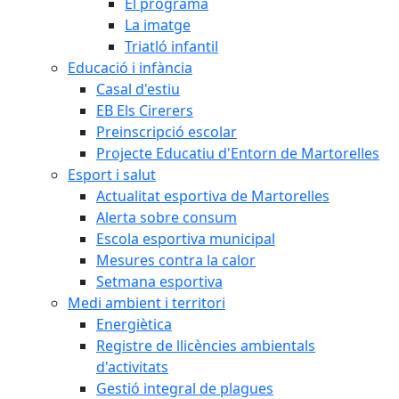
El programa
La imatge
Triatló infantil
Educació i infància
Casal d'estiu
EB Els Cirerers
Preinscripció escolar
Projecte Educatiu d'Entorn de Martorelles
Esport i salut
Actualitat esportiva de Martorelles
Alerta sobre consum
Escola esportiva municipal
Mesures contra la calor
Setmana esportiva
Medi ambient i territori
Energiètica
Registre de llicències ambientals
d'activitats
Gestió integral de plagues