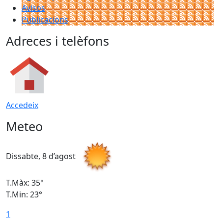
Avisos
Publicacions
Adreces i telèfons
Accedeix
Meteo
Dissabte, 8 d’agost
D
T.Màx: 35°
T
T.Min: 23°
T
1