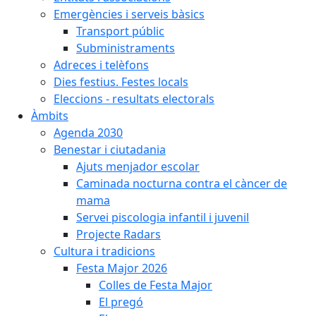
Emergències i serveis bàsics
Transport públic
Subministraments
Adreces i telèfons
Dies festius. Festes locals
Eleccions - resultats electorals
Àmbits
Agenda 2030
Benestar i ciutadania
Ajuts menjador escolar
Caminada nocturna contra el càncer de
mama
Servei piscologia infantil i juvenil
Projecte Radars
Cultura i tradicions
Festa Major 2026
Colles de Festa Major
El pregó