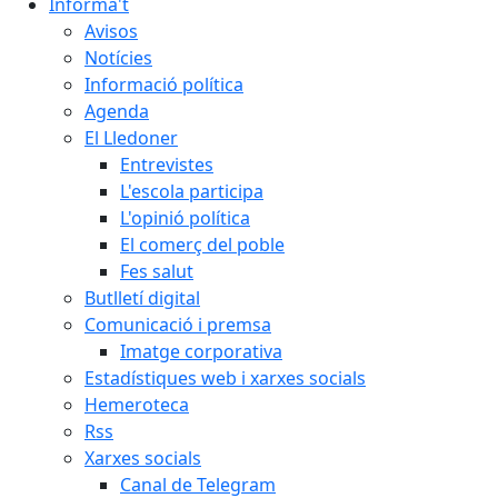
Informa't
Avisos
Notícies
Informació política
Agenda
El Lledoner
Entrevistes
L'escola participa
L'opinió política
El comerç del poble
Fes salut
Butlletí digital
Comunicació i premsa
Imatge corporativa
Estadístiques web i xarxes socials
Hemeroteca
Rss
Xarxes socials
Canal de Telegram