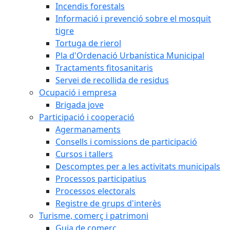
Incendis forestals
Informació i prevenció sobre el mosquit
tigre
Tortuga de rierol
Pla d'Ordenació Urbanística Municipal
Tractaments fitosanitaris
Servei de recollida de residus
Ocupació i empresa
Brigada jove
Participació i cooperació
Agermanaments
Consells i comissions de participació
Cursos i tallers
Descomptes per a les activitats municipals
Processos participatius
Processos electorals
Registre de grups d'interès
Turisme, comerç i patrimoni
Guia de comerç