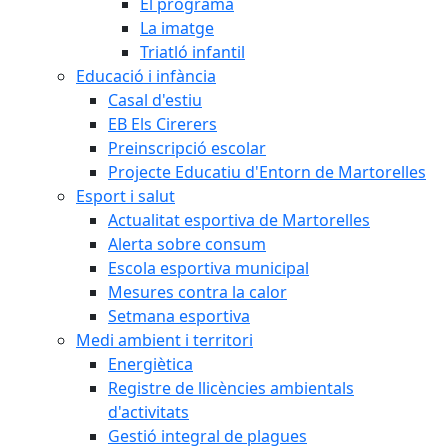
El programa
La imatge
Triatló infantil
Educació i infància
Casal d'estiu
EB Els Cirerers
Preinscripció escolar
Projecte Educatiu d'Entorn de Martorelles
Esport i salut
Actualitat esportiva de Martorelles
Alerta sobre consum
Escola esportiva municipal
Mesures contra la calor
Setmana esportiva
Medi ambient i territori
Energiètica
Registre de llicències ambientals
d'activitats
Gestió integral de plagues