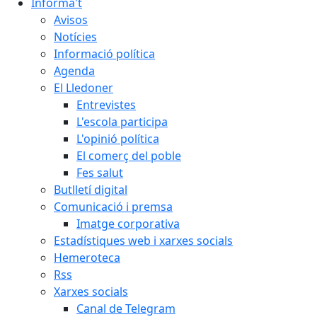
Informa't
Avisos
Notícies
Informació política
Agenda
El Lledoner
Entrevistes
L'escola participa
L'opinió política
El comerç del poble
Fes salut
Butlletí digital
Comunicació i premsa
Imatge corporativa
Estadístiques web i xarxes socials
Hemeroteca
Rss
Xarxes socials
Canal de Telegram