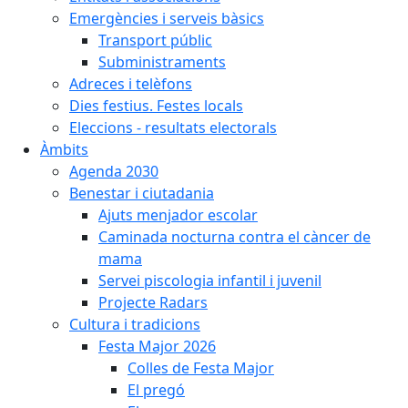
Emergències i serveis bàsics
Transport públic
Subministraments
Adreces i telèfons
Dies festius. Festes locals
Eleccions - resultats electorals
Àmbits
Agenda 2030
Benestar i ciutadania
Ajuts menjador escolar
Caminada nocturna contra el càncer de
mama
Servei piscologia infantil i juvenil
Projecte Radars
Cultura i tradicions
Festa Major 2026
Colles de Festa Major
El pregó