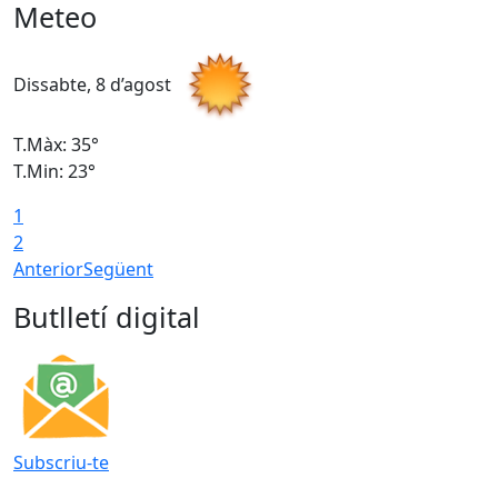
Meteo
Dissabte, 8 d’agost
D
T.Màx: 35°
T
T.Min: 23°
T
1
2
Anterior
Següent
Butlletí digital
Subscriu-te