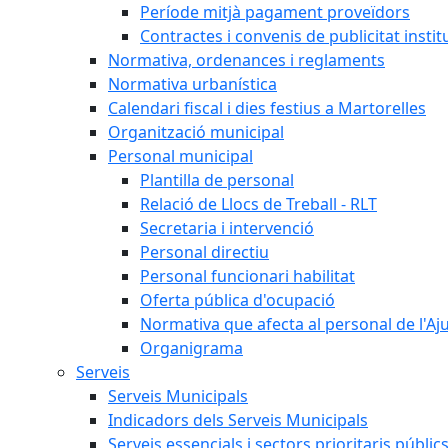
Període mitjà pagament proveïdors
Contractes i convenis de publicitat instit
Normativa, ordenances i reglaments
Normativa urbanística
Calendari fiscal i dies festius a Martorelles
Organització municipal
Personal municipal
Plantilla de personal
Relació de Llocs de Treball - RLT
Secretaria i intervenció
Personal directiu
Personal funcionari habilitat
Oferta pública d'ocupació
Normativa que afecta al personal de l'A
Organigrama
Serveis
Serveis Municipals
Indicadors dels Serveis Municipals
Serveis essencials i sectors prioritaris públi