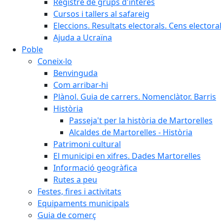
Registre de grups d'interès
Cursos i tallers al safareig
Eleccions. Resultats electorals. Cens elector
Ajuda a Ucraïna
Poble
Coneix-lo
Benvinguda
Com arribar-hi
Plànol. Guia de carrers. Nomenclàtor. Barris
Història
Passeja't per la història de Martorelles
Alcaldes de Martorelles - Història
Patrimoni cultural
El municipi en xifres. Dades Martorelles
Informació geogràfica
Rutes a peu
Festes, fires i activitats
Equipaments municipals
Guia de comerç