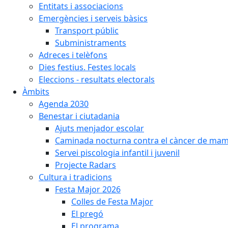
Entitats i associacions
Emergències i serveis bàsics
Transport públic
Subministraments
Adreces i telèfons
Dies festius. Festes locals
Eleccions - resultats electorals
Àmbits
Agenda 2030
Benestar i ciutadania
Ajuts menjador escolar
Caminada nocturna contra el càncer de ma
Servei piscologia infantil i juvenil
Projecte Radars
Cultura i tradicions
Festa Major 2026
Colles de Festa Major
El pregó
El programa