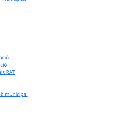
ació
ació
als RAT
eb municipal