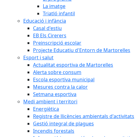
La imatge
Triatló infantil
Educació i infància
Casal d'estiu
EB Els Cirerers
Preinscripció escolar
Projecte Educatiu d'Entorn de Martorelles
Esport i salut
Actualitat esportiva de Martorelles
Alerta sobre consum
Escola esportiva municipal
Mesures contra la calor
Setmana esportiva
Medi ambient i territori
Energiètica
Registre de llicències ambientals d'activitats
Gestió integral de plagues
Incendis forestals