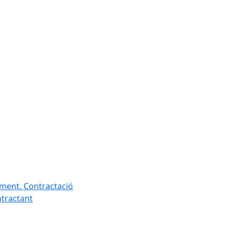
ament. Contractació
ntractant