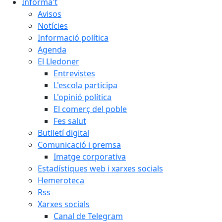
Informa't
Avisos
Notícies
Informació política
Agenda
El Lledoner
Entrevistes
L'escola participa
L'opinió política
El comerç del poble
Fes salut
Butlletí digital
Comunicació i premsa
Imatge corporativa
Estadístiques web i xarxes socials
Hemeroteca
Rss
Xarxes socials
Canal de Telegram