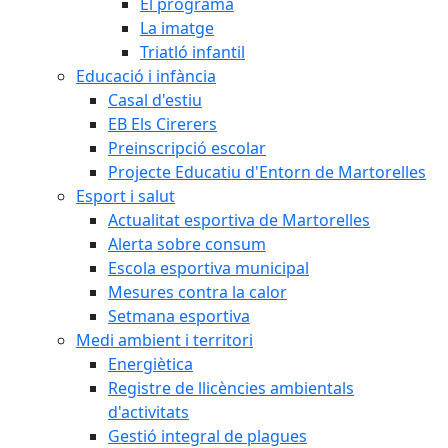
El programa
La imatge
Triatló infantil
Educació i infància
Casal d'estiu
EB Els Cirerers
Preinscripció escolar
Projecte Educatiu d'Entorn de Martorelles
Esport i salut
Actualitat esportiva de Martorelles
Alerta sobre consum
Escola esportiva municipal
Mesures contra la calor
Setmana esportiva
Medi ambient i territori
Energiètica
Registre de llicències ambientals
d'activitats
Gestió integral de plagues