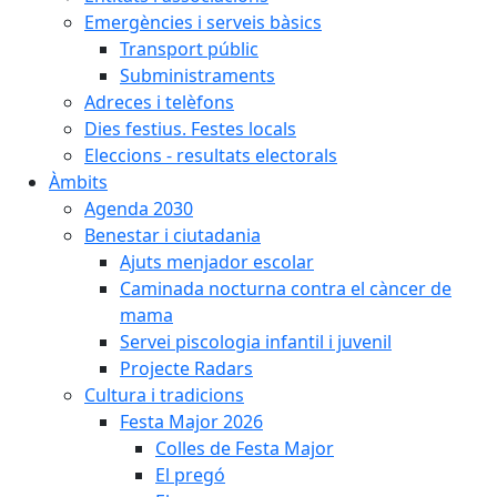
Emergències i serveis bàsics
Transport públic
Subministraments
Adreces i telèfons
Dies festius. Festes locals
Eleccions - resultats electorals
Àmbits
Agenda 2030
Benestar i ciutadania
Ajuts menjador escolar
Caminada nocturna contra el càncer de
mama
Servei piscologia infantil i juvenil
Projecte Radars
Cultura i tradicions
Festa Major 2026
Colles de Festa Major
El pregó