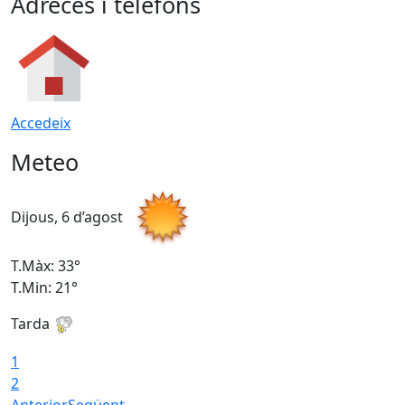
Adreces i telèfons
Accedeix
Meteo
Dijous, 6 d’agost
D
T.Màx: 33°
T
T.Min: 21°
T
Tarda
T
1
2
Anterior
Següent