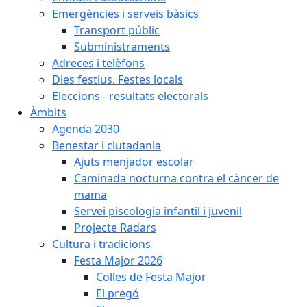
Emergències i serveis bàsics
Transport públic
Subministraments
Adreces i telèfons
Dies festius. Festes locals
Eleccions - resultats electorals
Àmbits
Agenda 2030
Benestar i ciutadania
Ajuts menjador escolar
Caminada nocturna contra el càncer de
mama
Servei piscologia infantil i juvenil
Projecte Radars
Cultura i tradicions
Festa Major 2026
Colles de Festa Major
El pregó