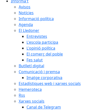
Informa't
Avisos
Notícies
Informació política
Agenda
El Lledoner
Entrevistes
L'escola participa
L'opinió política
El comerç del poble
Fes salut
Butlletí digital
Comunicació i premsa
Imatge corporativa
Estadístiques web i xarxes socials
Hemeroteca
Rss
Xarxes socials
Canal de Telegram