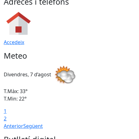
Adreces i telèfons
Accedeix
Meteo
Divendres, 7 d’agost
D
T.Màx: 33°
T
T.Min: 22°
T
1
2
Anterior
Següent