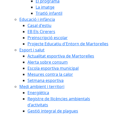
El programa
La imatge
Triatló infantil
Educació i infància
Casal d'estiu
EB Els Cirerers
Preinscripció escolar
Projecte Educatiu d'Entorn de Martorelles
Esport i salut
Actualitat esportiva de Martorelles
Alerta sobre consum
Escola esportiva municipal
Mesures contra la calor
Setmana esportiva
Medi ambient i territori
Energiètica
Registre de llicències ambientals
d'activitats
Gestió integral de plagues