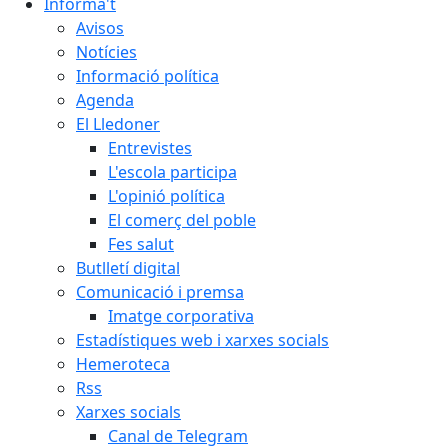
Informa't
Avisos
Notícies
Informació política
Agenda
El Lledoner
Entrevistes
L'escola participa
L'opinió política
El comerç del poble
Fes salut
Butlletí digital
Comunicació i premsa
Imatge corporativa
Estadístiques web i xarxes socials
Hemeroteca
Rss
Xarxes socials
Canal de Telegram