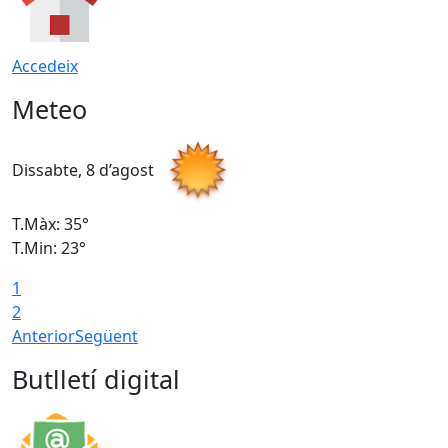
Accedeix
Meteo
Dissabte, 8 d’agost
D
T.Màx: 35°
T
T.Min: 23°
T
1
2
Anterior
Següent
Butlletí digital