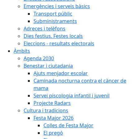
Emergències i serveis bàsics
Transport públic
Subministraments
Adreces i telèfons
Dies festius. Festes locals
Eleccions - resultats electorals
Àmbits
Agenda 2030
Benestar i ciutadania
Ajuts menjador escolar
Caminada nocturna contra el càncer de
mama
Servei piscologia infantil i juvenil
Projecte Radars
Cultura i tradicions
Festa Major 2026
Colles de Festa Major
El pregó