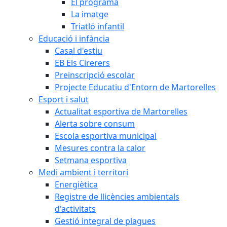
El programa
La imatge
Triatló infantil
Educació i infància
Casal d'estiu
EB Els Cirerers
Preinscripció escolar
Projecte Educatiu d'Entorn de Martorelles
Esport i salut
Actualitat esportiva de Martorelles
Alerta sobre consum
Escola esportiva municipal
Mesures contra la calor
Setmana esportiva
Medi ambient i territori
Energiètica
Registre de llicències ambientals
d'activitats
Gestió integral de plagues