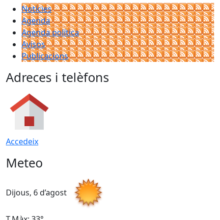
Notícies
Agenda
Agenda política
Avisos
Publicacions
Adreces i telèfons
Accedeix
Meteo
Dijous, 6 d’agost
D
T.Màx: 33°
T