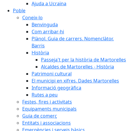
Ajuda a Ucraïna
Poble
Coneix-lo
Benvinguda
Com arribar-hi
Plànol. Guia de carrers. Nomenclàtor.
Barris
Història
Passeja't per la història de Martorelles
Alcaldes de Martorelles - Història
Patrimoni cultural
El municipi en xifres. Dades Martorelles
Informació geogràfica
Rutes a peu
Festes, fires i activitats
Equipaments municipals
Guia de comerç
Entitats i associacions
Emergències i serveis bàsics