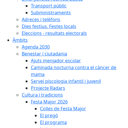
Transport públic
Subministraments
Adreces i telèfons
Dies festius. Festes locals
Eleccions - resultats electorals
Àmbits
Agenda 2030
Benestar i ciutadania
Ajuts menjador escolar
Caminada nocturna contra el càncer de
mama
Servei piscologia infantil i juvenil
Projecte Radars
Cultura i tradicions
Festa Major 2026
Colles de Festa Major
El pregó
El programa