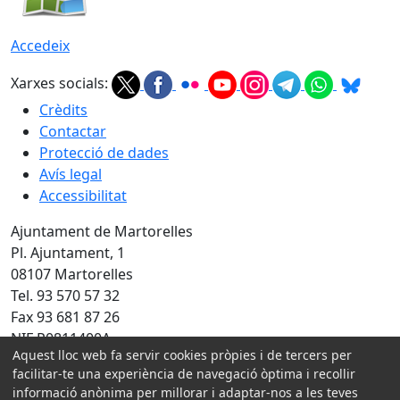
Accedeix
Xarxes socials:
Crèdits
Contactar
Protecció de dades
Avís legal
Accessibilitat
Ajuntament de Martorelles
Pl. Ajuntament, 1
08107 Martorelles
Tel. 93 570 57 32
Fax 93 681 87 26
NIF P0811400A
Aquest lloc web fa servir cookies pròpies i de tercers per
Amb la col·laboració de:
facilitar-te una experiència de navegació òptima i recollir
informació anònima per millorar i adaptar-nos a les teves