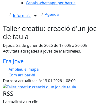
Canals whatsapp per barris
Agenda
Informa't
Taller creatiu: creació d'un joc
de taula
Dijous, 22 de gener de 2026 de 17:00h a 20:00h
Activitats adreçades a joves de Martorelles.
Era Jove
Amplieu el mapa
Com arribar-hi
Leaflet
| ©
OpenStreetMap
contributors
Darrera actualització: 13.01.2026 | 08:09
+
Taller creatiu: creació d'un joc de taula
−
RSS
L'actualitat a un clic