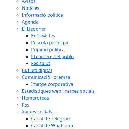
Avisos
Notícies
Informació política
Agenda
El Lledoner
Entrevistes
L'escola participa
L'opinió política
El comerç del poble
Fes salut
Butlletí digital
Comunicació i premsa
Imatge corporativa
Estadístiques web i xarxes socials
Hemeroteca
Rss
Xarxes socials
Canal de Telegram
Canal de Whatsapp