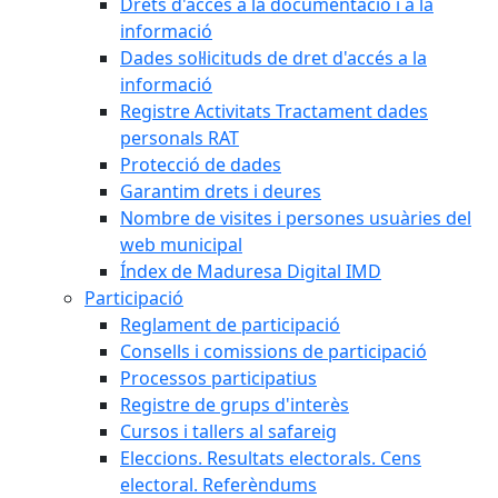
Drets d'accés a la documentació i a la
informació
Dades sol·licituds de dret d'accés a la
informació
Registre Activitats Tractament dades
personals RAT
Protecció de dades
Garantim drets i deures
Nombre de visites i persones usuàries del
web municipal
Índex de Maduresa Digital IMD
Participació
Reglament de participació
Consells i comissions de participació
Processos participatius
Registre de grups d'interès
Cursos i tallers al safareig
Eleccions. Resultats electorals. Cens
electoral. Referèndums