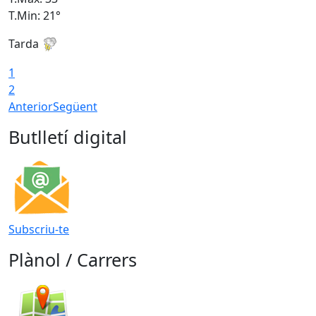
T.Min: 21°
T
Tarda
T
1
2
Anterior
Següent
Butlletí digital
Subscriu-te
Plànol / Carrers