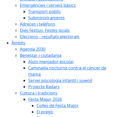
Emergències i serveis bàsics
Transport públic
Subministraments
Adreces i telèfons
Dies festius. Festes locals
Eleccions - resultats electorals
Àmbits
Agenda 2030
Benestar i ciutadania
Ajuts menjador escolar
Caminada nocturna contra el càncer de
mama
Servei piscologia infantil i juvenil
Projecte Radars
Cultura i tradicions
Festa Major 2026
Colles de Festa Major
El pregó