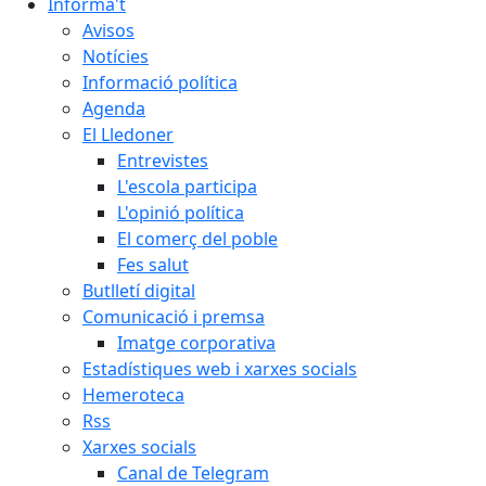
Informa't
Avisos
Notícies
Informació política
Agenda
El Lledoner
Entrevistes
L'escola participa
L'opinió política
El comerç del poble
Fes salut
Butlletí digital
Comunicació i premsa
Imatge corporativa
Estadístiques web i xarxes socials
Hemeroteca
Rss
Xarxes socials
Canal de Telegram