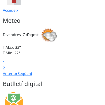
Accedeix
Meteo
Divendres, 7 d’agost
D
T.Màx: 33°
T
T.Min: 22°
T
1
2
Anterior
Següent
Butlletí digital