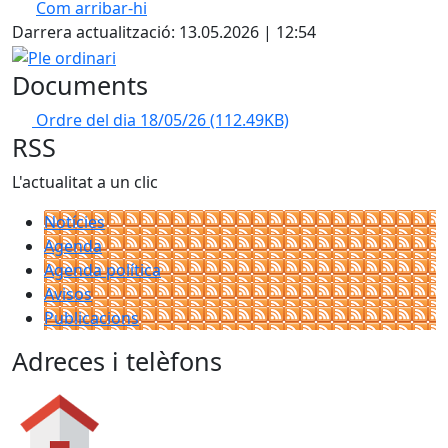
Com arribar-hi
Leaflet
| ©
OpenStreetMap
contributors
Darrera actualització: 13.05.2026 | 12:54
+
Ple ordinari
−
Documents
Ordre del dia 18/05/26
(112.49KB)
RSS
L'actualitat a un clic
Notícies
Agenda
Agenda política
Avisos
Publicacions
Adreces i telèfons