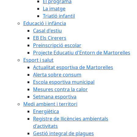
El programa
La imatge
Triatló infantil
Educació i infància
Casal d'estiu
EB Els Cirerers
Preinscripció escolar
Projecte Educatiu d'Entorn de Martorelles
Esport i salut
Actualitat esportiva de Martorelles
Alerta sobre consum
Escola esportiva municipal
Mesures contra la calor
Setmana esportiva
Medi ambient i territori
Energiètica
Registre de llicències ambientals
d'activitats
Gestió integral de plagues