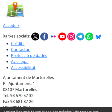
Accedeix
Xarxes socials:
Crèdits
Contactar
Protecció de dades
Avís legal
Accessibilitat
Ajuntament de Martorelles
Pl. Ajuntament, 1
08107 Martorelles
Tel. 93 570 57 32
Fax 93 681 87 26
NIF P0811400A
Aquest lloc web fa servir cookies pròpies i de tercers per