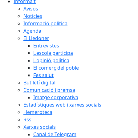
Informa't
Avisos
Notícies
Informació política
Agenda
El Lledoner
Entrevistes
L'escola participa
L'opinió política
El comerç del poble
Fes salut
Butlletí digital
Comunicació i premsa
Imatge corporativa
Estadístiques web i xarxes socials
Hemeroteca
Rss
Xarxes socials
Canal de Telegram