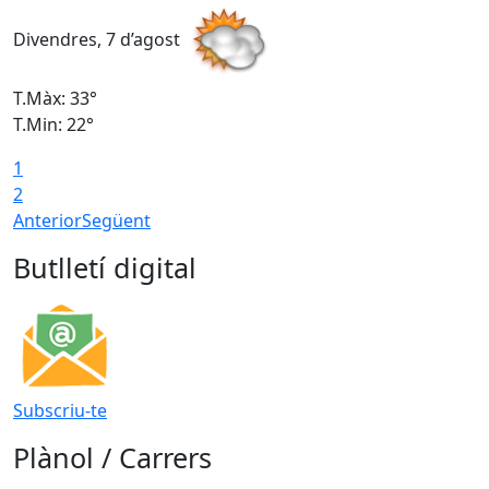
Divendres, 7 d’agost
D
T.Màx: 33°
T
T.Min: 22°
T
1
2
Anterior
Següent
Butlletí digital
Subscriu-te
Plànol / Carrers