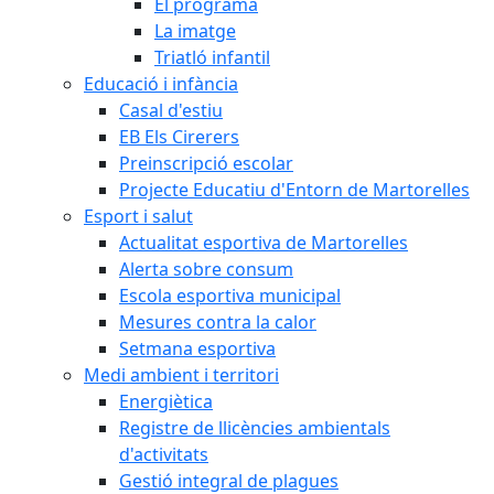
El programa
La imatge
Triatló infantil
Educació i infància
Casal d'estiu
EB Els Cirerers
Preinscripció escolar
Projecte Educatiu d'Entorn de Martorelles
Esport i salut
Actualitat esportiva de Martorelles
Alerta sobre consum
Escola esportiva municipal
Mesures contra la calor
Setmana esportiva
Medi ambient i territori
Energiètica
Registre de llicències ambientals
d'activitats
Gestió integral de plagues