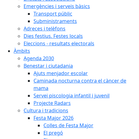
Emergències i serveis bàsics
Transport públic
Subministraments
Adreces i telèfons
Dies festius. Festes locals
Eleccions - resultats electorals
Àmbits
Agenda 2030
Benestar i ciutadania
Ajuts menjador escolar
Caminada nocturna contra el càncer de
mama
Servei piscologia infantil i juvenil
Projecte Radars
Cultura i tradicions
Festa Major 2026
Colles de Festa Major
El pregó