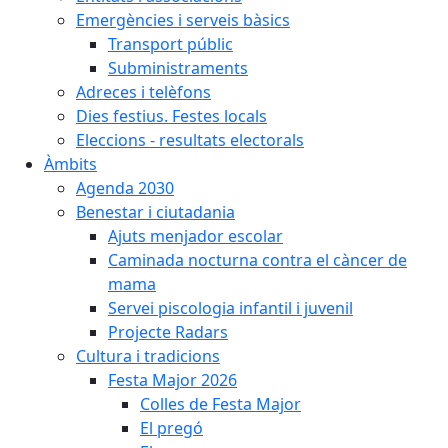
Emergències i serveis bàsics
Transport públic
Subministraments
Adreces i telèfons
Dies festius. Festes locals
Eleccions - resultats electorals
Àmbits
Agenda 2030
Benestar i ciutadania
Ajuts menjador escolar
Caminada nocturna contra el càncer de
mama
Servei piscologia infantil i juvenil
Projecte Radars
Cultura i tradicions
Festa Major 2026
Colles de Festa Major
El pregó