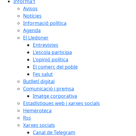
Informa't
Avisos
Notícies
Informació política
Agenda
El Lledoner
Entrevistes
L'escola participa
L'opinió política
El comerç del poble
Fes salut
Butlletí digital
Comunicació i premsa
Imatge corporativa
Estadístiques web i xarxes socials
Hemeroteca
Rss
Xarxes socials
Canal de Telegram