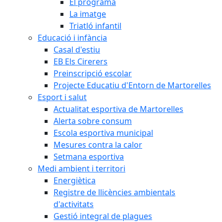
El programa
La imatge
Triatló infantil
Educació i infància
Casal d'estiu
EB Els Cirerers
Preinscripció escolar
Projecte Educatiu d'Entorn de Martorelles
Esport i salut
Actualitat esportiva de Martorelles
Alerta sobre consum
Escola esportiva municipal
Mesures contra la calor
Setmana esportiva
Medi ambient i territori
Energiètica
Registre de llicències ambientals
d'activitats
Gestió integral de plagues