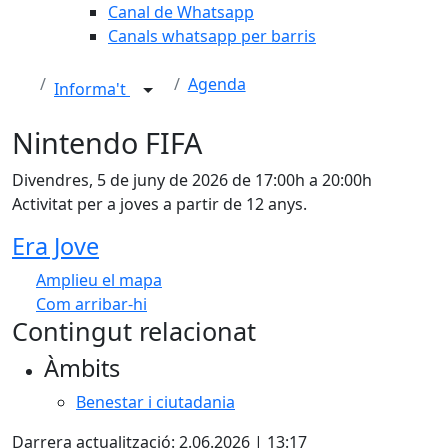
Canal de Whatsapp
Canals whatsapp per barris
Agenda
Informa't
Nintendo FIFA
Divendres, 5 de juny de 2026 de 17:00h a 20:00h
Activitat per a joves a partir de 12 anys.
Era Jove
Amplieu el mapa
Com arribar-hi
Leaflet
| ©
OpenStreetMap
contributors
Contingut relacionat
+
Àmbits
−
Benestar i ciutadania
Darrera actualització: 2.06.2026 | 13:17