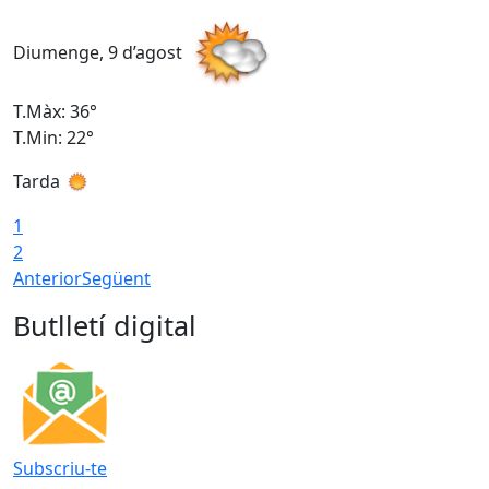
Diumenge, 9 d’agost
D
T.Màx: 36°
T
T.Min: 22°
T
Tarda
T
1
2
Anterior
Següent
Butlletí digital
Subscriu-te