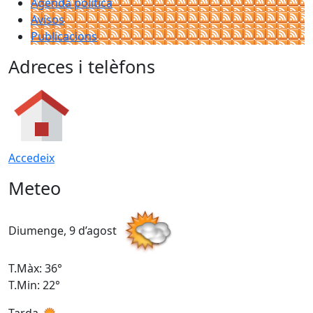
Agenda política
Avisos
Publicacions
Adreces i telèfons
Accedeix
Meteo
Diumenge, 9 d’agost
D
T.Màx: 36°
T
T.Min: 22°
T
Tarda
T