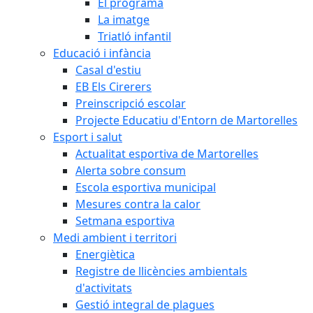
El programa
La imatge
Triatló infantil
Educació i infància
Casal d'estiu
EB Els Cirerers
Preinscripció escolar
Projecte Educatiu d'Entorn de Martorelles
Esport i salut
Actualitat esportiva de Martorelles
Alerta sobre consum
Escola esportiva municipal
Mesures contra la calor
Setmana esportiva
Medi ambient i territori
Energiètica
Registre de llicències ambientals
d'activitats
Gestió integral de plagues