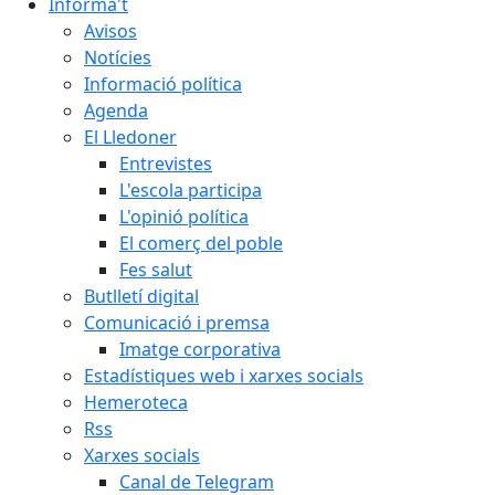
Informa't
Avisos
Notícies
Informació política
Agenda
El Lledoner
Entrevistes
L'escola participa
L'opinió política
El comerç del poble
Fes salut
Butlletí digital
Comunicació i premsa
Imatge corporativa
Estadístiques web i xarxes socials
Hemeroteca
Rss
Xarxes socials
Canal de Telegram