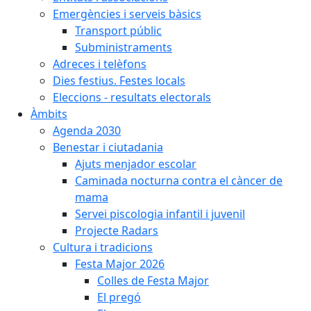
Emergències i serveis bàsics
Transport públic
Subministraments
Adreces i telèfons
Dies festius. Festes locals
Eleccions - resultats electorals
Àmbits
Agenda 2030
Benestar i ciutadania
Ajuts menjador escolar
Caminada nocturna contra el càncer de
mama
Servei piscologia infantil i juvenil
Projecte Radars
Cultura i tradicions
Festa Major 2026
Colles de Festa Major
El pregó