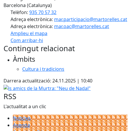
Barcelona (Catalunya)
Telèfon:
935 70 57 32
Adreça electrònica:
mar.participacio@martorelles.cat
Adreça electrònica:
mar.oac@martorelles.cat
Amplieu el mapa
Com arribar-hi
Leaflet
| ©
OpenStreetMap
contributors
Contingut relacionat
+
Àmbits
−
Cultura i tradicions
Darrera actualització: 24.11.2025 | 10:40
ls amics de la Murtra: "Neu de Nadal"
RSS
L'actualitat a un clic
Notícies
Agenda