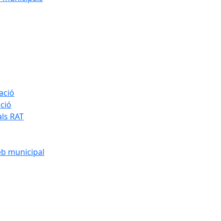
ació
ació
als RAT
eb municipal