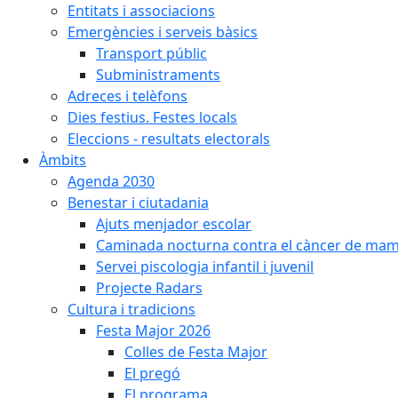
Entitats i associacions
Emergències i serveis bàsics
Transport públic
Subministraments
Adreces i telèfons
Dies festius. Festes locals
Eleccions - resultats electorals
Àmbits
Agenda 2030
Benestar i ciutadania
Ajuts menjador escolar
Caminada nocturna contra el càncer de ma
Servei piscologia infantil i juvenil
Projecte Radars
Cultura i tradicions
Festa Major 2026
Colles de Festa Major
El pregó
El programa