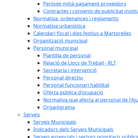
Període mitjà pagament proveïdors
Contractes i convenis de publicitat instit
Normativa, ordenances i reglaments
Normativa urbanística
Calendari fiscal i dies festius a Martorelles
Organització municipal
Personal municipal
Plantilla de personal
Relació de Llocs de Treball - RLT
Secretaria i intervenció
Personal directiu
Personal funcionari habilitat
Oferta pública d'ocupació
Normativa que afecta al personal de l'A
Organigrama
Serveis
Serveis Municipals
Indicadors dels Serveis Municipals
Serveis essencials i sectors prioritaris públi