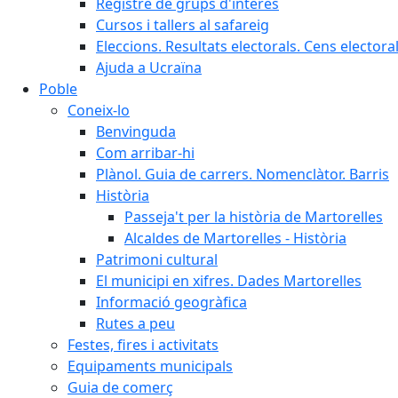
Registre de grups d'interès
Cursos i tallers al safareig
Eleccions. Resultats electorals. Cens elector
Ajuda a Ucraïna
Poble
Coneix-lo
Benvinguda
Com arribar-hi
Plànol. Guia de carrers. Nomenclàtor. Barris
Història
Passeja't per la història de Martorelles
Alcaldes de Martorelles - Història
Patrimoni cultural
El municipi en xifres. Dades Martorelles
Informació geogràfica
Rutes a peu
Festes, fires i activitats
Equipaments municipals
Guia de comerç