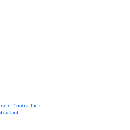
ament. Contractació
ntractant