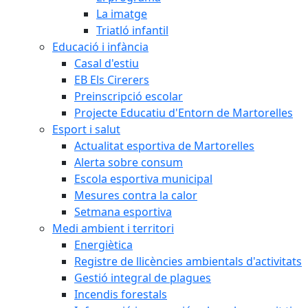
La imatge
Triatló infantil
Educació i infància
Casal d'estiu
EB Els Cirerers
Preinscripció escolar
Projecte Educatiu d'Entorn de Martorelles
Esport i salut
Actualitat esportiva de Martorelles
Alerta sobre consum
Escola esportiva municipal
Mesures contra la calor
Setmana esportiva
Medi ambient i territori
Energiètica
Registre de llicències ambientals d'activitats
Gestió integral de plagues
Incendis forestals