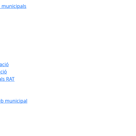
cs municipals
ació
ació
als RAT
eb municipal