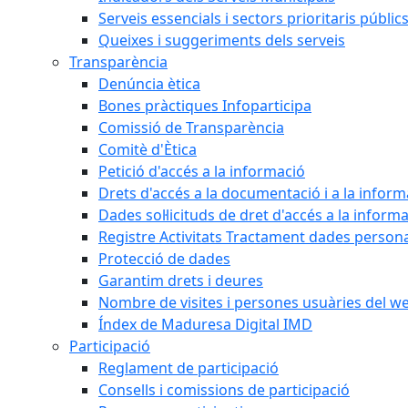
Serveis essencials i sectors prioritaris públi
Queixes i suggeriments dels serveis
Transparència
Denúncia ètica
Bones pràctiques Infoparticipa
Comissió de Transparència
Comitè d'Ètica
Petició d'accés a la informació
Drets d'accés a la documentació i a la inform
Dades sol·licituds de dret d'accés a la inform
Registre Activitats Tractament dades person
Protecció de dades
Garantim drets i deures
Nombre de visites i persones usuàries del w
Índex de Maduresa Digital IMD
Participació
Reglament de participació
Consells i comissions de participació