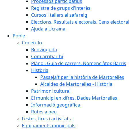
Processos participatius
Registre de grups d'interès
Cursos i tallers al safareig
Eleccions. Resultats electorals. Cens elector
Ajuda a Ucraïna
Poble
Coneix-lo
Benvinguda
Com arribar-hi
Plànol. Guia de carrers. Nomenclàtor. Barris
Història
Passeja't per la història de Martorelles
Alcaldes de Martorelles - Història
Patrimoni cultural
El municipi en xifres. Dades Martorelles
Informació geogràfica
Rutes a peu
Festes, fires i activitats
Equipaments municipals