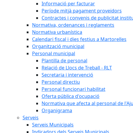
Informació per facturar
Període mitjà pagament proveïdors
Contractes i convenis de publicitat instit
Normativa, ordenances i reglaments
Normativa urbanística
Calendari fiscal i dies festius a Martorelles
Organització municipal
Personal municipal
Plantilla de personal
Relació de Llocs de Treball - RLT
Secretaria i intervenció
Personal directiu
Personal funcionari habilitat
Oferta pública d'ocupació
Normativa que afecta al personal de l'A
Organigrama
Serveis
Serveis Municipals
Indicadors dels Serveis Municipals