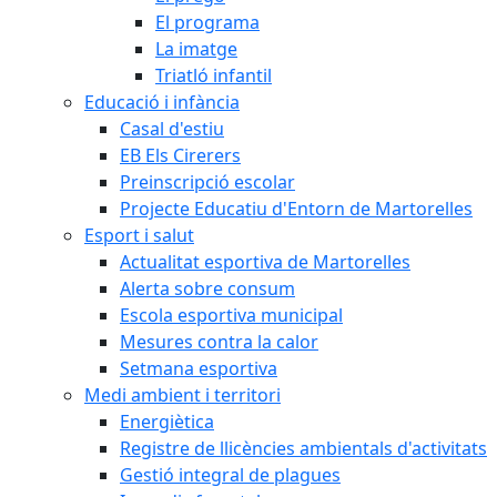
El programa
La imatge
Triatló infantil
Educació i infància
Casal d'estiu
EB Els Cirerers
Preinscripció escolar
Projecte Educatiu d'Entorn de Martorelles
Esport i salut
Actualitat esportiva de Martorelles
Alerta sobre consum
Escola esportiva municipal
Mesures contra la calor
Setmana esportiva
Medi ambient i territori
Energiètica
Registre de llicències ambientals d'activitats
Gestió integral de plagues