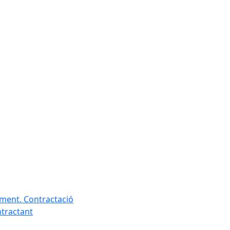
ament. Contractació
ntractant